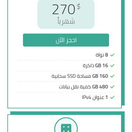
300
270
$
$
شهرياً
شهرياً
احجز الآن
احجز الآن
8
8
نواة
نواة
16 GB
16 GB
ذاكرة
ذاكرة
160 GB
160 GB
مساحة SSD سحابية
مساحة SSD سحابية
480 GB
480 GB
كمية نقل بيانات
كمية نقل بيانات
1
1
عنوان IPv4
عنوان IPv4