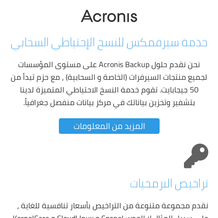
خدمة سيرفمكس للنسخ الإحتياطي السحابي
نحن نقدم حلول Acronis Backup على مستوى المؤسسات
لجميع منتجات السيرفرات (الخاصة و السحابية) ، مع حزم تبدأ من
50 جيجابايت. تقوم خدمة النسخ الاحتياطي المتميزة لدينا
بتشفير وتخزين بياناتك في مركز بيانات منفصل جغرافياً.
المزيد من المعلومات
تراخيص البرمجيات
نقدم مجموعة متنوعة من التراخيص بأسعار تنافسية للغاية ،