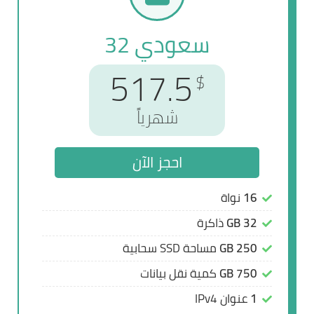
سعودي 32
سعودي 32
517.5
575
$
$
شهرياً
شهرياً
احجز الآن
احجز الآن
16
16
نواة
نواة
32 GB
32 GB
ذاكرة
ذاكرة
250 GB
250 GB
مساحة SSD سحابية
مساحة SSD سحابية
750 GB
750 GB
كمية نقل بيانات
كمية نقل بيانات
1
1
عنوان IPv4
عنوان IPv4