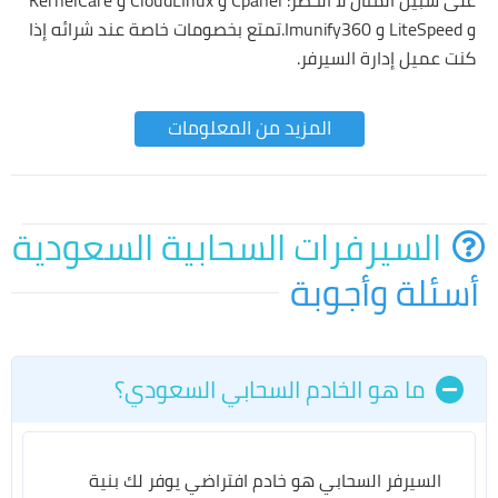
على سبيل المثال لا الحصر: Cpanel و CloudLInux و KernelCare
و LiteSpeed و Imunify360.تمتع بخصومات خاصة عند شرائه إذا
كنت عميل إدارة السيرفر.
المزيد من المعلومات
السيرفرات السحابية السعودية
أسئلة وأجوبة
ما هو الخادم السحابي السعودي؟
السيرفر السحابي هو خادم افتراضي يوفر لك بنية