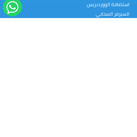
استضافة الووردبريس
السيرفر السحابي
السيرفرات الخاصة
موزع الاستضافة
أسماء النطاقات
تراخيص البرمجيات
النسخ الاحتياطي السحابي
شهادات الحماية SSL
المساعدة
تحدث معنا
بوابة العملاء
قاعدة المعرفة
المدونة