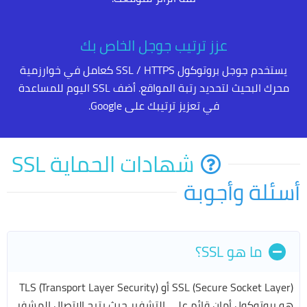
عزز ترتيب جوجل الخاص بك
يستخدم جوجل بروتوكول SSL / HTTPS كعامل في خوارزمية
محرك البحيث لتحديد رتبة المواقع. أضف SSL اليوم للمساعدة
في تعزيز ترتيبك على Google.
شهادات الحماية SSL
أسئلة وأجوبة
ما هو SSL؟
SSL (Secure Socket Layer) أو TLS (Transport Layer Security)
هو بروتوكول أمان قائم على التشفير حيث يتيح الاتصال المشفر