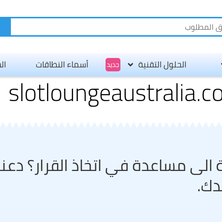
الحلول التقنية
أسماء النطاقات
ال
جديد
عن س
طرق 
وظائ
الاتص
 الى مساعدة في اتخاذ القرار؟ دعنا
شروط
دك.
سياس