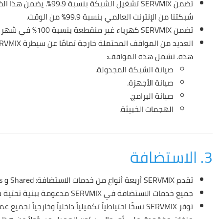
تضمن SERVMIX تشغيل الش
شبكتنا من الإنترنت العالمي بنسبة 99.9٪ من الوقت.
تضمن SERVMIX كهرباء غير منقطعة بنسبة 100٪ في شهر معين.
هذه. تشمل هذه المواقف:
صيانة الشبكة المجدولة.
صيانة الأجهزة.
صيانة البرامج.
الهجمات الخبيثة.
3. الاستضافة
تقدم SERVMIX أربعة أنواع من خدمات الاستضافة: Shared و WordPress و Cloud و Reseller Hosting.
جميع خدمات الاستضافة في SERVMIX مدعومة ببنية تحتية سحابية.
توفر SERVMIX نسخًا احتياطياً تكميلياً داخلياً وخارجي