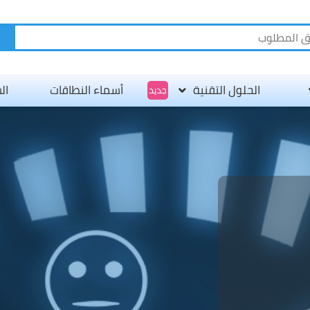
الحلول التقنية
أسماء النطاقات
ال
جديد
عن س
طرق 
وظائ
الاتص
شروط
سياس