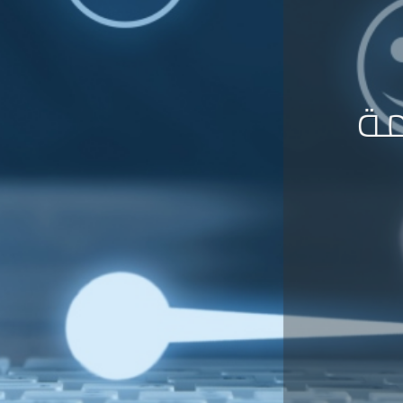
اتفاق
مة