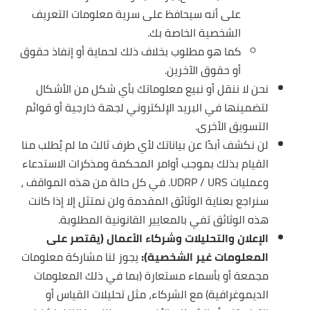
على أنه سيحافظ على سرية معلومات التعريف
الشخصية الخاصة بك.
كما هو مطلوب بخلاف ذلك لحماية أو إنفاذ حقوق
أو حقوق الآخرين.
نحن لا ننقل أو نبيع معلوماتك بأي شكل من الأشكال
لتضمينها في البريد الإلكتروني لجهة خارجية أو قوائم
التسويق الأخرى.
لن نكشف أبدًا عن بياناتك لأي طرف ثالث ما لم يُطلب منا
القيام بذلك بموجب أوامر المحكمة ومذكرات الاستدعاء
وعمليات UDRP / URS. في كل حالة من هذه المواقف ،
سنراجع بعناية الوثائق المقدمة ولن نمتثل إلا إذا كانت
هذه الوثائق تفي بالمعايير القانونية المطلوبة.
الإعلان والتحليلات وشركاء الأعمال (يقتصر على
المعلومات غير الشخصية):
يجوز لنا مشاركة معلومات
مجمعة أو بأسماء مستعارة (بما في ذلك المعلومات
الديموغرافية) مع الشركاء، مثل تحليلات القياس أو