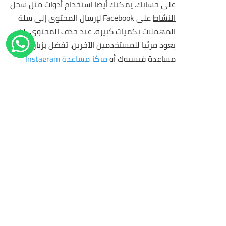
على حسابك. يمكنك أيضا استخدام أدوات مثل
سجل
النشاط
على Facebook لإرسال المحتوى إلى سلة
المهملات بكميات كبيرة. عند حذف المحتوى، لن
يعود مرئيا للمستخدمين الآخرين. تفضل بزيارة مركز
مساعدة فيسبوك أو
مركز مساعدة Instagram
للتعرف على ما يحدث عند حذف المحتوى الخاص
بك أو نقله إلى
المهملات
.
حذف حسابك نهائيا.
إذا حذفت حسابك على
فيس
بوك
أو
انستغرام
، يقوم فيسبوك بحذف معلوماتك،
بما في ذلك الأشياء التي نشرتها، مثل صورك
وتحديثات الحالة، ما لم تكن هناك حاجة إلى
الاحتفاظ بها كما هو موضح في
“كم من الوقت
نحتفظ بمعلوماتك؟”
بمجرد أن يصبح حسابك
محذوف نهائيا
لن تتمكن من إعادة تنشيطه ، ولن
تتمكن من استرداد المعلومات ، بما في ذلك
المحتوى الذي نشرته.
كم من الوقت يستغرق حذف معلوماتك؟