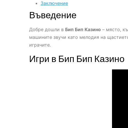
Заключение
Въведение
Добре дошли в
Бип Бип Казино
– място, къ
машините звучи като мелодия на щастието
играчите.
Игри в Бип Бип Казино