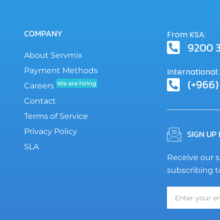
COMPANY
From KSA:
9200 
About Servmix
Payment Methods
International:
(+966)
We are hiring
Careers
Contact
Terms of Service
Privacy Policy
SIGN UP
SLA
Receive our s
subscribing t