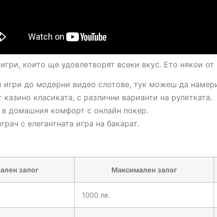
игри, които ще удовлетворят всеки вкус. Ето някои от
 игри до модерни видео слотове, тук можеш да намер
 казино класиката, с различни варианти на рулетката.
 в домашния комфорт с онлайн покер.
грач с елегантната игра на бакарат.
ален залог
Максимален залог
1000 лв.