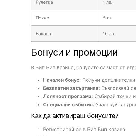
Рулетка
1 лв.
Покер
5 лв.
Бакарат
10 лв.
Бонуси и промоции
В Бип Бип Казино, бонусите са част от иг
Начален бонус:
Получи допълнителни 
Безплатни завъртания:
Възползвай с
Лоялност програма:
Събирай точки и 
Специални събития:
Участвуй в турн
Как да активираш бонусите?
Регистрирай се в Бип Бип Казино.