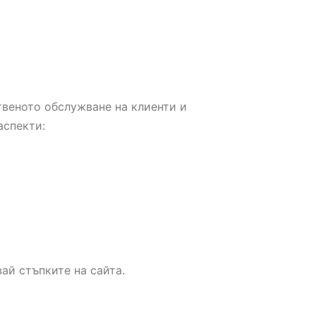
ственото обслужване на клиенти и
аспекти:
ай стъпките на сайта.