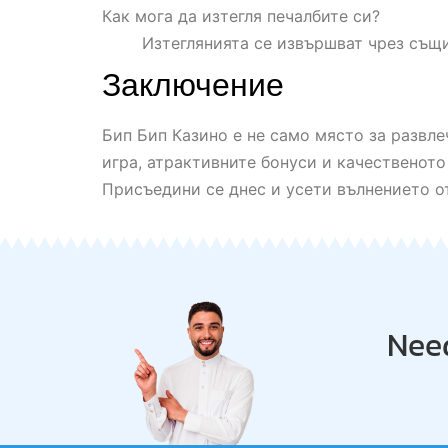
Как мога да изтегля печалбите си?
Изтеглянията се извършват чрез същи
Заключение
Бип Бип Казино е не само място за развле
игра, атрактивните бонуси и качественото
Присъедини се днес и усети вълнението о
Need