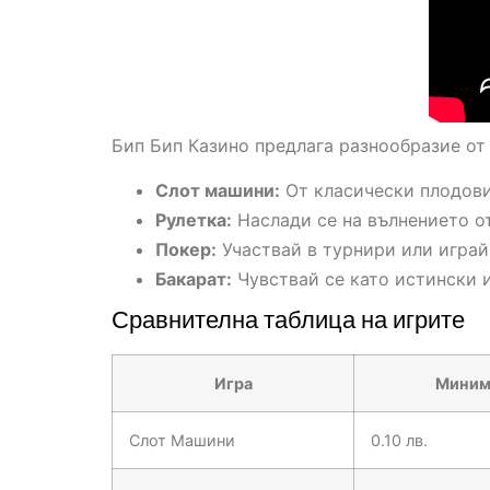
Бип Бип Казино предлага разнообразие от 
Слот машини:
От класически плодови
Рулетка:
Наслади се на вълнението от
Покер:
Участвай в турнири или играй
Бакарат:
Чувствай се като истински и
Сравнителна таблица на игрите
Игра
Миним
Слот Машини
0.10 лв.