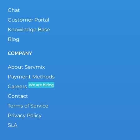
Chat
Customer Portal
Knowledge Base
Blog
COMPANY
About Servmix
Payment Methods
We are hiring
Careers
Contact
Terms of Service
Privacy Policy
SLA