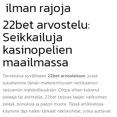
ilman rajoja
22bet arvostelu:
Seikkailuja
kasinopelien
maailmassa
Tervetuloa syvälliseen
22bet arvosteluun
, jossa
sukellamme tämän mielenkiintoisen nettikasinon
tarjoamiin mahdollisuuksiin. Olitpa sitten kokenut
pelaaja tai aloittelija, 22bet tarjoaa laajan valikoiman
pelejä, bonuksia ja paljon muuta. Tässä artikkelissa
käymme läpi kaikki tärkeät näkökohdat, jotka auttavat