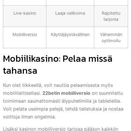
Live-kasino
Laaja valikoima
Rajoitettu
tarjonta
Mobiiliversio
Käyttäjäystävällinen
Vähemmän
optimoitu
Mobiilikasino: Pelaa missä
tahansa
Kun olet liikkeellä, voit nauttia pelaamisesta myös
mobiililaitteellasi.
22betin mobiiliversio
on suunniteltu
toimimaan saumattomasti älypuhelimilla ja tableteilla.
Voit pelata useimpia pelejä, tehdä talletuksia ja nostaa
voittoja ilman ongelmia.
Lisäksi kasinon mobiiliversio tarjoaa pääsyn kaikkiin