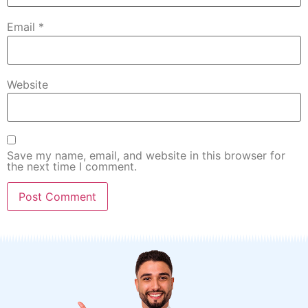
Email
*
Website
Save my name, email, and website in this browser for
the next time I comment.