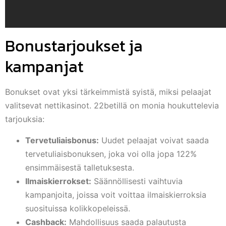
Bonustarjoukset ja
kampanjat
Bonukset ovat yksi tärkeimmistä syistä, miksi pelaajat
valitsevat nettikasinot. 22betillä on monia houkuttelevia
tarjouksia:
Tervetuliaisbonus:
Uudet pelaajat voivat saada
tervetuliaisbonuksen, joka voi olla jopa 122%
ensimmäisestä talletuksesta.
Ilmaiskierrokset:
Säännöllisesti vaihtuvia
kampanjoita, joissa voit voittaa ilmaiskierroksia
suosituissa kolikkopeleissä.
Cashback:
Mahdollisuus saada palautusta