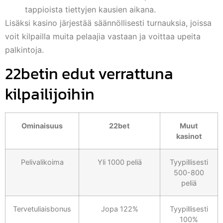
tappioista tiettyjen kausien aikana.
Lisäksi kasino järjestää säännöllisesti turnauksia, joissa
voit kilpailla muita pelaajia vastaan ja voittaa upeita
palkintoja.
22betin edut verrattuna
kilpailijoihin
Ominaisuus
22bet
Muut
kasinot
Pelivalikoima
Yli 1000 peliä
Tyypillisesti
500-800
peliä
Tervetuliaisbonus
Jopa 122%
Tyypillisesti
100%