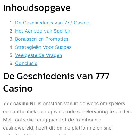
Inhoudsopgave
De Geschiedenis van 777 Casino
Het Aanbod van Spellen
Bonussen en Promoties
Strategieën Voor Succes
Veelgestelde Vragen
Conclusie
De Geschiedenis van 777
Casino
777 casino NL
is ontstaan vanuit de wens om spelers
een authentieke en opwindende speelervaring te bieden.
Met roots die teruggaan tot de traditionele
casinowereld, heeft dit online platform zich snel