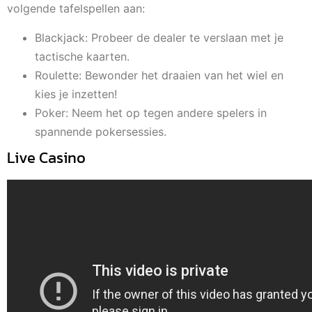
volgende tafelspellen aan:
Blackjack: Probeer de dealer te verslaan met je
tactische kaarten.
Roulette: Bewonder het draaien van het wiel en
kies je inzetten!
Poker: Neem het op tegen andere spelers in
spannende pokersessies.
Live Casino