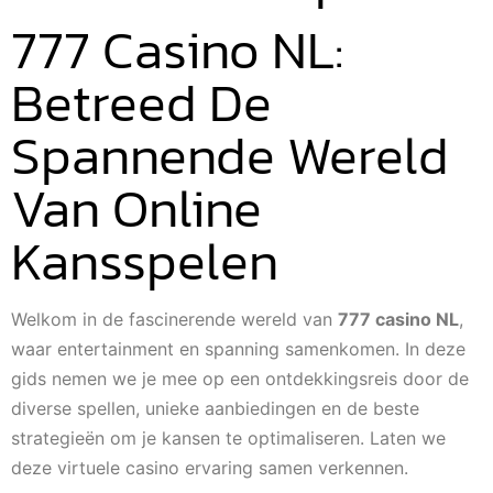
777 Casino NL:
Betreed De
Spannende Wereld
Van Online
Kansspelen
Welkom in de fascinerende wereld van
777 casino NL
,
waar entertainment en spanning samenkomen. In deze
gids nemen we je mee op een ontdekkingsreis door de
diverse spellen, unieke aanbiedingen en de beste
strategieën om je kansen te optimaliseren. Laten we
deze virtuele casino ervaring samen verkennen.