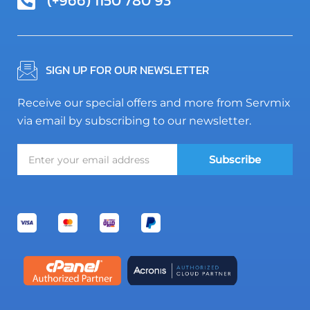
(+966) 1150 780 93
SIGN UP FOR OUR NEWSLETTER
Receive our special offers and more from Servmix
via email by subscribing to our newsletter.
Subscribe