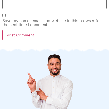
Save my name, email, and website in this browser for
the next time I comment.