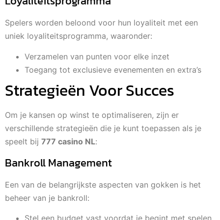
Loyaliteitsprogramma
Spelers worden beloond voor hun loyaliteit met een
uniek loyaliteitsprogramma, waaronder:
Verzamelen van punten voor elke inzet
Toegang tot exclusieve evenementen en extra’s
Strategieën Voor Succes
Om je kansen op winst te optimaliseren, zijn er
verschillende strategieën die je kunt toepassen als je
speelt bij
777 casino NL
:
Bankroll Management
Een van de belangrijkste aspecten van gokken is het
beheer van je bankroll:
Stel een budget vast voordat je begint met spelen.