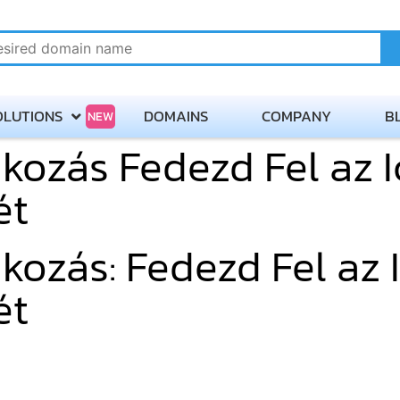
OLUTIONS
DOMAINS
COMPANY
B
NEW
kozás Fedezd Fel az 
About
ét
Payment Methods
Careers
kozás: Fedezd Fel az 
Contact Servmix
ét
Terms of Service
Privacy Policy