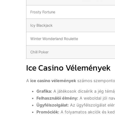
Frosty Fortune
Icy Blackjack
Winter Wonderland Roulette
Chill Poker
Ice Casino Vélemények
A
ice casino vélemények
számos szempontot 
Grafika:
A játékosok dicsérik a jég témá
Felhasználói élmény:
A weboldal jól nav
Ügyfélszolgálat:
Az ügyfélszolgálat elé
Promóciók:
A folyamatos akciók és ked