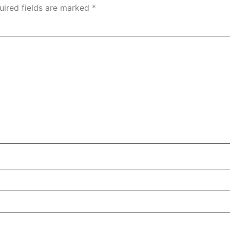
uired fields are marked
*