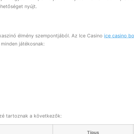
hetőséget nyújt.
kaszinó élmény szempontjából. Az Ice Casino
ice casino b
 minden játékosnak:
özé tartoznak a következők:
Típus