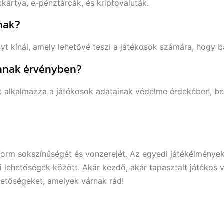
kártya, e-pénztárcák, és kriptovaluták.
ónak?
yt kínál, amely lehetővé teszi a játékosok számára, hogy b
annak érvényben?
t alkalmazza a játékosok adatainak védelme érdekében, bele
tform sokszínűségét és vonzerejét. Az egyedi játékélmények 
i lehetőségek között. Akár kezdő, akár tapasztalt játékos 
ehetőségeket, amelyek várnak rád!