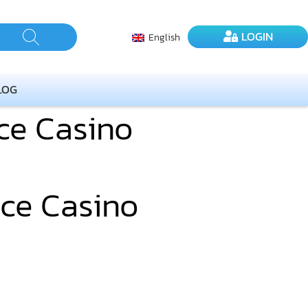
LOGIN
English
LOG
Ice Casino
Ice Casino