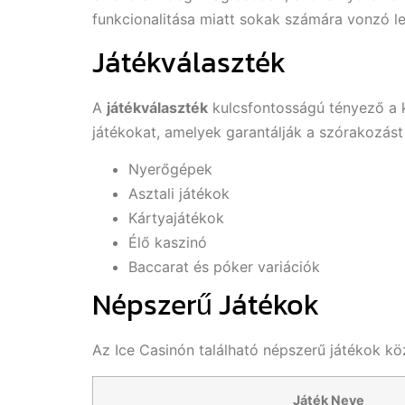
funkcionalitása miatt sokak számára vonzó le
Játékválaszték
A
játékválaszték
kulcsfontosságú tényező a 
játékokat, amelyek garantálják a szórakozást
Nyerőgépek
Asztali játékok
Kártyajátékok
Élő kaszinó
Baccarat és póker variációk
Népszerű Játékok
Az Ice Casinón található népszerű játékok k
Játék Neve