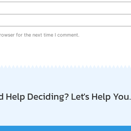
rowser for the next time I comment.
 Help Deciding? Let's Help You.