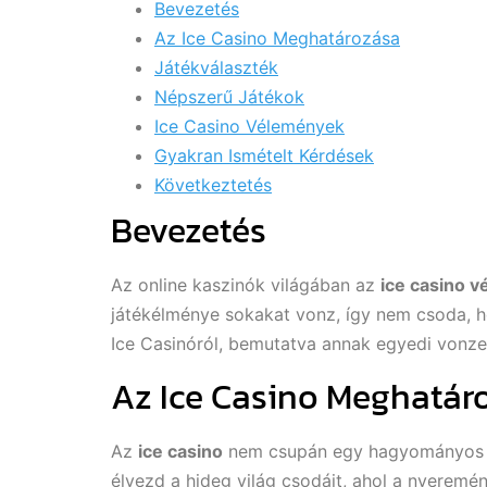
Bevezetés
Az Ice Casino Meghatározása
Játékválaszték
Népszerű Játékok
Ice Casino Vélemények
Gyakran Ismételt Kérdések
Következtetés
Bevezetés
Az online kaszinók világában az
ice casino 
játékélménye sokakat vonz, így nem csoda, h
Ice Casinóról, bemutatva annak egyedi vonzer
Az Ice Casino Meghatár
Az
ice casino
nem csupán egy hagyományos onli
élvezd a hideg világ csodáit, ahol a nyeremén