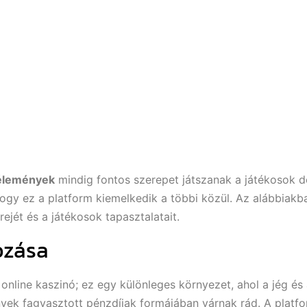
SLA
vélemények
mindig fontos szerepet játszanak a játékosok d
ogy ez a platform kiemelkedik a többi közül. Az alábbiak
ejét és a játékosok tapasztalatait.
ozása
ne kaszinó; ez egy különleges környezet, ahol a jég és a s
yek fagyasztott pénzdíjak formájában várnak rád. A platfor