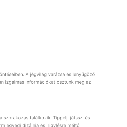
öntéseiben. A jégvilág varázsa és lenyűgöző
ban izgalmas információkat osztunk meg az
zórakozás találkozik. Tippelj, játssz, és
m egyedi dizájnja és irigylésre méltó