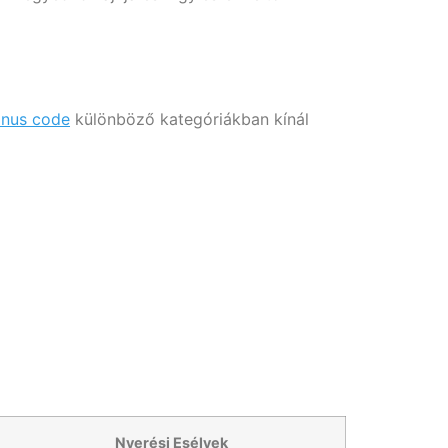
onus code
különböző kategóriákban kínál
Nyerési Esélyek