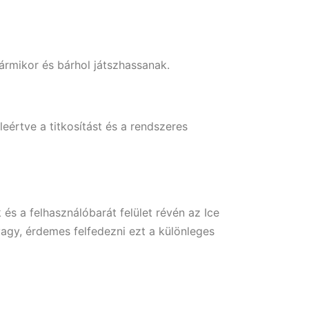
ármikor és bárhol játszhassanak.
értve a titkosítást és a rendszeres
és a felhasználóbarát felület révén az Ice
vagy, érdemes felfedezni ezt a különleges