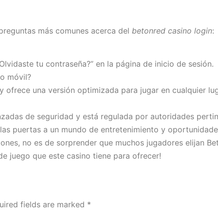
 preguntas más comunes acerca del
betonred casino login
:
Olvidaste tu contraseña?” en la página de inicio de sesión.
vo móvil?
y ofrece una versión optimizada para jugar en cualquier lug
anzadas de seguridad y está regulada por autoridades perti
las puertas a un mundo de entretenimiento y oportunidades
iones, no es de sorprender que muchos jugadores elijan Bet
de juego que este casino tiene para ofrecer!
uired fields are marked
*