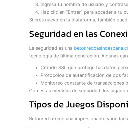
Ingresa tu nombre de usuario y contras
Haz clic en “Entrar” para acceder a tu c
Si eres nuevo en la plataforma, también puede
Seguridad en las Conex
La seguridad es una
betonredcasinoespana.
tecnología de última generación. Algunas cara
Cifrado SSL que protege tus datos pers
Protocolos de autentificación de dos fa
Monitoreo constante de transacciones p
Con estas medidas de seguridad, los jugadores
Tipos de Juegos Dispon
Betonred ofrece una impresionante variedad 