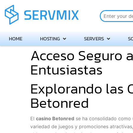
HOME
HOSTING
SERVERS
S
Acceso Seguro a
Entusiastas
Explorando las 
Betonred
El
casino Betonred
se ha consolidado como u
variedad de juegos y promociones atractivas,