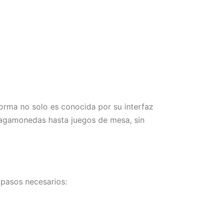
orma no solo es conocida por su interfaz
ragamonedas hasta juegos de mesa, sin
 pasos necesarios: