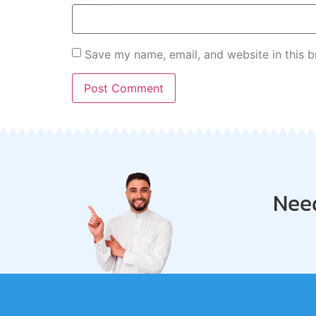
Save my name, email, and website in this b
Need