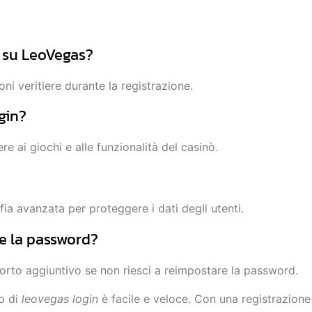
si su LeoVegas?
ni veritiere durante la registrazione.
gin?
re ai giochi e alle funzionalità del casinò.
fia avanzata per proteggere i dati degli utenti.
re la password?
porto aggiuntivo se non riesci a reimpostare la password.
so di
leovegas login
è facile e veloce. Con una registrazione 