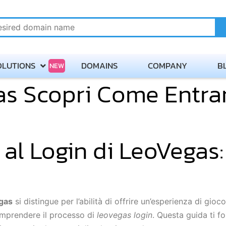
OLUTIONS
DOMAINS
COMPANY
B
NEW
s Scopri Come Entra
About
Payment Methods
Careers
l Login di LeoVegas:
Contact Servmix
Terms of Service
gas
si distingue per l’abilità di offrire un’esperienza di gi
Privacy Policy
mprendere il processo di
leovegas login
. Questa guida ti fo