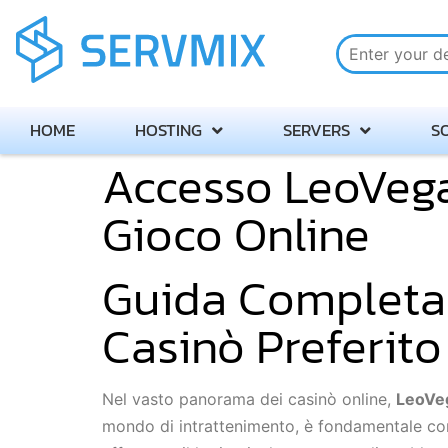
HOME
HOSTING
SERVERS
S
Accesso LeoVega
Gioco Online
Guida Completa a
Casinò Preferito
Nel vasto panorama dei casinò online,
LeoVe
mondo di intrattenimento, è fondamentale co