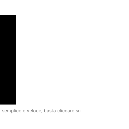
 semplice e veloce, basta cliccare su