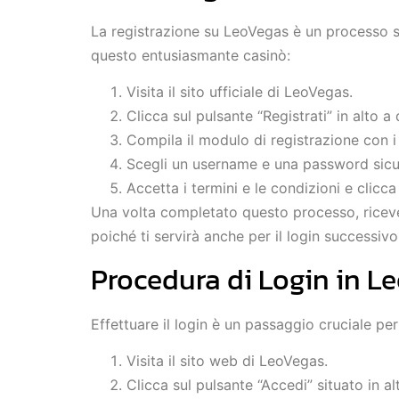
La registrazione su LeoVegas è un processo se
questo entusiasmante casinò:
Visita il sito ufficiale di LeoVegas.
Clicca sul pulsante “Registrati” in alto a 
Compila il modulo di registrazione con i 
Scegli un username e una password sicu
Accetta i termini e le condizioni e clicca 
Una volta completato questo processo, ricever
poiché ti servirà anche per il login successivo
Procedura di Login in L
Effettuare il login è un passaggio cruciale pe
Visita il sito web di LeoVegas.
Clicca sul pulsante “Accedi” situato in al