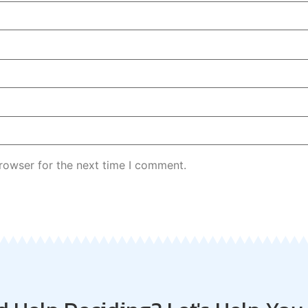
rowser for the next time I comment.