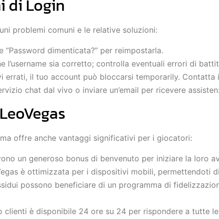
i di Login
cuni problemi comuni e le relative soluzioni:
ne “Password dimenticata?” per reimpostarla.
e l’username sia corretto; controlla eventuali errori di battit
i errati, il tuo account può bloccarsi temporarily. Contatta 
 servizio chat dal vivo o inviare un’email per ricevere assist
 LeoVegas
a offre anche vantaggi significativi per i giocatori:
evono un generoso bonus di benvenuto per iniziare la loro a
gas è ottimizzata per i dispositivi mobili, permettendoti d
assidui possono beneficiare di un programma di fidelizzazio
 clienti è disponibile 24 ore su 24 per rispondere a tutte 