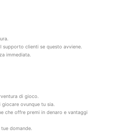
ura.
il supporto clienti se questo avviene.
enza immediata.
vventura di gioco.
i giocare ovunque tu sia.
ne che offre premi in denaro e vantaggi
le tue domande.