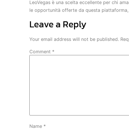
LeoVegas è una scelta eccellente per chi ama i
le opportunità offerte da questa piattaforma,
Leave a Reply
Your email address will not be published.
Req
Comment
*
Name
*