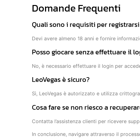
Domande Frequenti
Quali sono i requisiti per registrar
Devi avere almeno 18 anni e fornire informazio
Posso giocare senza effettuare il lo
No, è necessario effettuare il login per accede
LeoVegas è sicuro?
Sì, LeoVegas è autorizzato e utilizza crittogra
Cosa fare se non riesco a recupera
Contatta l’assistenza clienti per ricevere sup
In conclusione, navigare attraverso il proces