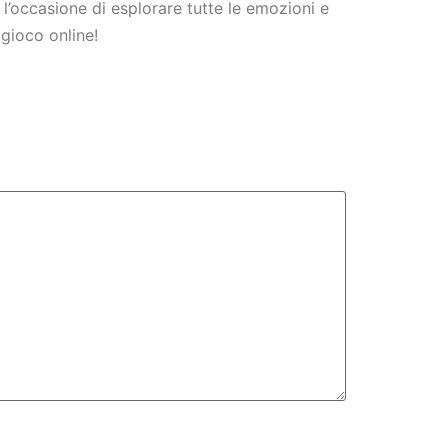
l’occasione di esplorare tutte le emozioni e
gioco online!