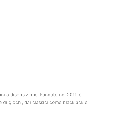
ni a disposizione. Fondato nel 2011, è
 di giochi, dai classici come blackjack e