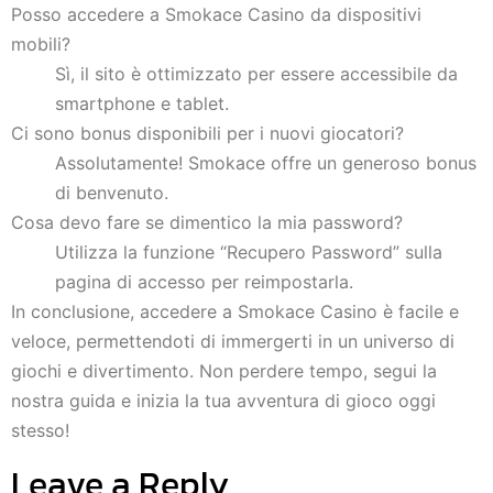
Posso accedere a Smokace Casino da dispositivi
mobili?
Sì, il sito è ottimizzato per essere accessibile da
smartphone e tablet.
Ci sono bonus disponibili per i nuovi giocatori?
Assolutamente! Smokace offre un generoso bonus
di benvenuto.
Cosa devo fare se dimentico la mia password?
Utilizza la funzione “Recupero Password” sulla
pagina di accesso per reimpostarla.
In conclusione, accedere a Smokace Casino è facile e
veloce, permettendoti di immergerti in un universo di
giochi e divertimento. Non perdere tempo, segui la
nostra guida e inizia la tua avventura di gioco oggi
stesso!
Leave a Reply