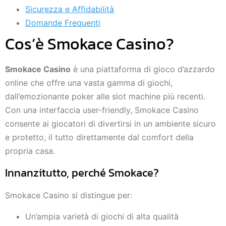
Sicurezza e Affidabilità
Domande Frequenti
Cos’è Smokace Casino?
Smokace Casino
è una piattaforma di gioco d’azzardo
online che offre una vasta gamma di giochi,
dall’emozionante poker alle slot machine più recenti.
Con una interfaccia user-friendly, Smokace Casino
consente ai giocatori di divertirsi in un ambiente sicuro
e protetto, il tutto direttamente dal comfort della
propria casa.
Innanzitutto, perché Smokace?
Smokace Casino si distingue per:
Un’ampia varietà di giochi di alta qualità