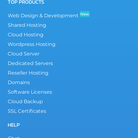
TOP PRODUCTS
New
Web Design & Development
Shared Hosting
Cloud Hosting
Wordpress Hosting
Cloud Server
Dedicated Servers
Reseller Hosting
Domains
Software Licenses
Cloud Backup
SSL Certificates
HELP