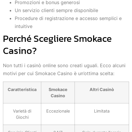
Promozioni e bonus generosi
Un servizio clienti sempre disponibile
Procedure di registrazione e accesso semplici e
intuitive
Perché Scegliere Smokace
Casino?
Non tutti i casinò online sono creati uguali. Ecco alcuni
motivi per cui Smokace Casino è un’ottima scelta:
Caratteristica
Smokace
Altri Casinò
Casino
Varietà di
Eccezionale
Limitata
Giochi