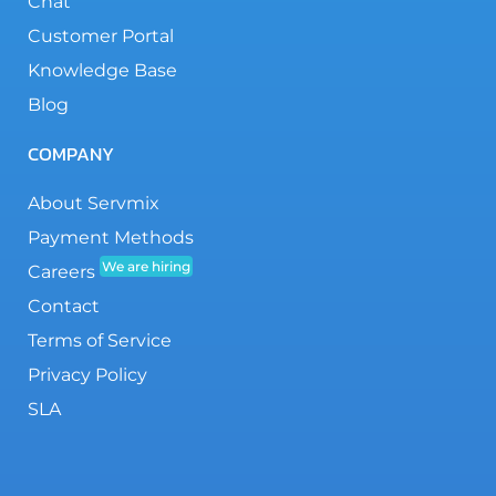
Chat
Customer Portal
Knowledge Base
Blog
COMPANY
About Servmix
Payment Methods
We are hiring
Careers
Contact
Terms of Service
Privacy Policy
SLA