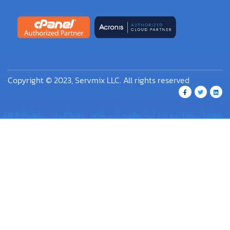
Copyright © 2023, Servmix LLC. All rights reserved