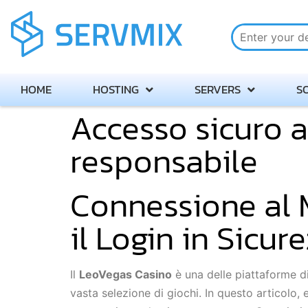
HOME
HOSTING
SERVERS
S
Accesso sicuro a
responsabile
Connessione al 
il Login in Sicur
Il
LeoVegas Casino
è una delle piattaforme di
vasta selezione di giochi. In questo articolo