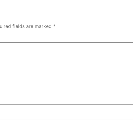
uired fields are marked
*