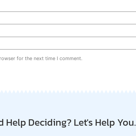
rowser for the next time I comment.
 Help Deciding? Let's Help You.