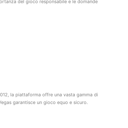
importanza del gioco responsabile e le domande
2012, la piattaforma offre una vasta gamma di
eoVegas garantisce un gioco equo e sicuro.