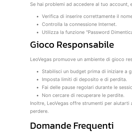
Se hai problemi ad accedere al tuo account, e
Verifica di inserire correttamente il nom
Controlla la connessione Internet.
Utilizza la funzione "Password Dimentic
Gioco Responsabile
LeoVegas promuove un ambiente di gioco respo
Stabilisci un budget prima di iniziare a g
Imposta limiti di deposito e di perdita.
Fai delle pause regolari durante le sessio
Non cercare di recuperare le perdite.
Inoltre, LeoVegas offre strumenti per aiutarti
perdere.
Domande Frequenti