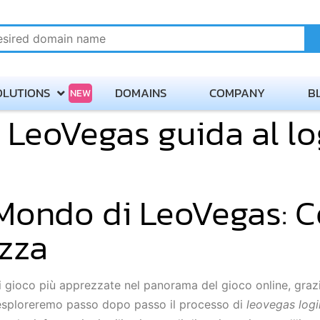
OLUTIONS
DOMAINS
COMPANY
B
NEW
 LeoVegas guida al log
About
Payment Methods
Careers
Mondo di LeoVegas: C
Contact Servmix
ezza
Terms of Service
 gioco più apprezzate nel panorama del gioco online, grazie
Privacy Policy
, esploreremo passo dopo passo il processo di
leovegas logi