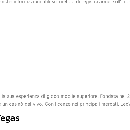
SLA
anche informazioni utili sui metodi di registrazione, sull'
 la sua esperienza di gioco mobile superiore. Fondata nel 
 e un casinò dal vivo. Con licenze nei principali mercati, L
Vegas