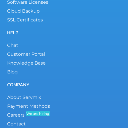
Software Licenses
Cloud Backup
SSL Certificates
HELP
Chat
Customer Portal
Knowledge Base
Blog
COMPANY
About Servmix
Payment Methods
We are hiring
Careers
Contact