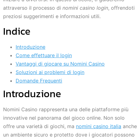
attraverso il processo di
nomini casino login
, offrendoti
preziosi suggerimenti e informazioni utili.
Indice
Introduzione
Come effettuare il login
Vantaggi di giocare su Nomini Casino
Soluzioni ai problemi di login
Domande Frequenti
Introduzione
Nomini Casino rappresenta una delle piattaforme più
innovative nel panorama del gioco online. Non solo
offre una varietà di giochi, ma
nomini casino italia
anche
un ambiente sicuro e protetto dove i giocatori possono