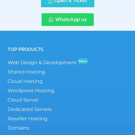
Open a Ticket
WhatsApp us
TOP PRODUCTS
New
Web Design & Development
Shared Hosting
Cloud Hosting
Wordpress Hosting
Cloud Server
Dedicated Servers
Reseller Hosting
Domains