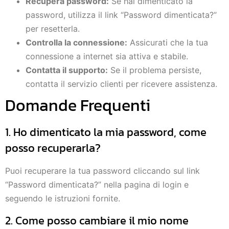
Recupera password:
Se hai dimenticato la
password, utilizza il link “Password dimenticata?”
per resetterla.
Controlla la connessione:
Assicurati che la tua
connessione a internet sia attiva e stabile.
Contatta il supporto:
Se il problema persiste,
contatta il servizio clienti per ricevere assistenza.
Domande Frequenti
1. Ho dimenticato la mia password, come
posso recuperarla?
Puoi recuperare la tua password cliccando sul link
“Password dimenticata?” nella pagina di login e
seguendo le istruzioni fornite.
2. Come posso cambiare il mio nome