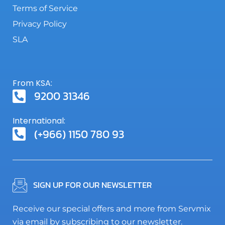
Terms of Service
Privacy Policy
SLA
From KSA:
9200 31346
International:
(+966) 1150 780 93
SIGN UP FOR OUR NEWSLETTER
Receive our special offers and more from Servmix
via email by subscribing to our newsletter.