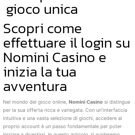
gioco unica
Scopri come
effettuare il login su
Nomini Casino e
inizia la tua
avventura
Nel mondo del gioco online,
Nomini Casino
si distingue
per la sua offerta ricca e variegata. Con un'interfaccia
intuitiva e una vasta selezione di giochi, accedere al
proprio account è un passo fondamentale per poter
iniziare a divertirsi. In questo articolo, ti guideremo