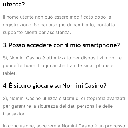
utente?
Il nome utente non può essere modificato dopo la
registrazione. Se hai bisogno di cambiarlo, contatta il
supporto clienti per assistenza.
3. Posso accedere con il mio smartphone?
Sì, Nomini Casino è ottimizzato per dispositivi mobili e
puoi effettuare il login anche tramite smartphone e
tablet.
4. È sicuro giocare su Nomini Casino?
Sì, Nomini Casino utilizza sistemi di crittografia avanzati
per garantire la sicurezza dei dati personali e delle
transazioni.
In conclusione, accedere a Nomini Casino è un processo