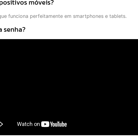
spositivos móveis?
que funciona perfeitamente em smartphones e tablets.
ha senha?