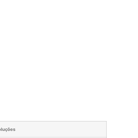
oluções