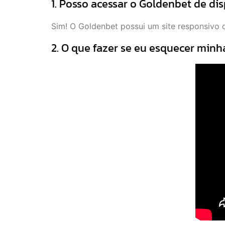
1. Posso acessar o Goldenbet de di
Sim! O Goldenbet possui um site responsivo 
2. O que fazer se eu esquecer min