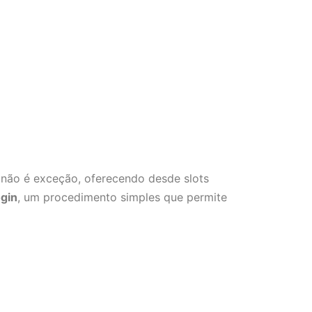
não é exceção, oferecendo desde slots
ogin
, um procedimento simples que permite