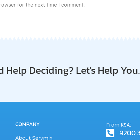
rowser for the next time I comment.
 Help Deciding? Let's Help You.
COMPANY
From KSA:
9200 
About Servmix