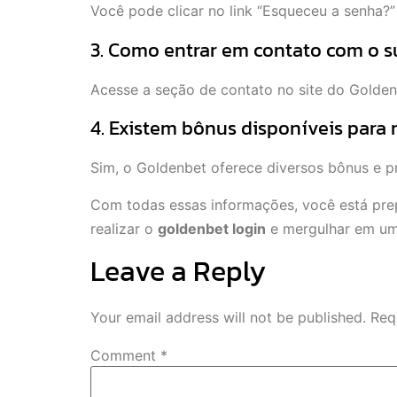
Você pode clicar no link “Esqueceu a senha?” 
3. Como entrar em contato com o 
Acesse a seção de contato no site do Goldenb
4. Existem bônus disponíveis para
Sim, o Goldenbet oferece diversos bônus e p
Com todas essas informações, você está pre
realizar o
goldenbet login
e mergulhar em uma
Leave a Reply
Your email address will not be published.
Req
Comment
*