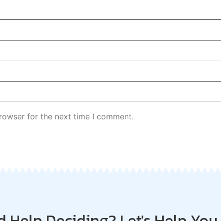
rowser for the next time I comment.
 Help Deciding? Let's Help You.