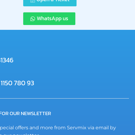
WhatsApp us
31346
 1150 780 93
 FOR OUR NEWSLETTER
pecial offers and more from Servmix via email by