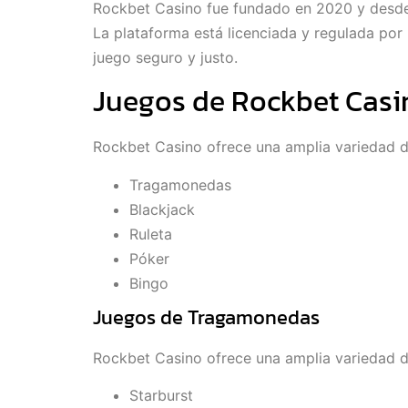
Rockbet Casino fue fundado en 2020 y desde
La plataforma está licenciada y regulada por
juego seguro y justo.
Juegos de Rockbet Casi
Rockbet Casino ofrece una amplia variedad d
Tragamonedas
Blackjack
Ruleta
Póker
Bingo
Juegos de Tragamonedas
Rockbet Casino ofrece una amplia variedad d
Starburst