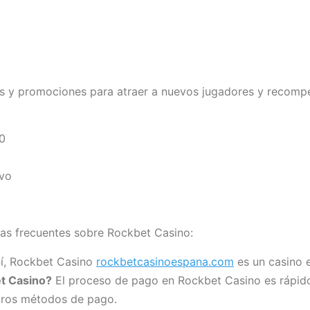
 y promociones para atraer a nuevos jugadores y recompen
0
ivo
tas frecuentes sobre Rockbet Casino:
í, Rockbet Casino
rockbetcasinoespana.com
es un casino e
et Casino?
El proceso de pago en Rockbet Casino es rápido y
otros métodos de pago.