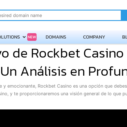
OLUTIONS
DOMAINS
COMPANY
B
NEW
ivo de Rockbet Casino
About
Payment Methods
 Un Análisis en Profu
Careers
le y emocionante, Rockbet Casino es una opción que debes 
Contact Servmix
sino, y te proporcionaremos una visión general de lo que p
Terms of Service
Privacy Policy