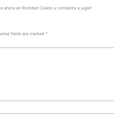
trate ahora en Rockbet Casino y comienza a jugar!
uired fields are marked
*