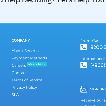
COMPANY
From KSA:
9200 
About Servmix
Payment Methods
International:
(+966)
We are hiring
Careers
Contact
Terms of Service
Privacy Policy
SIGN UP
SLA
Receive our s