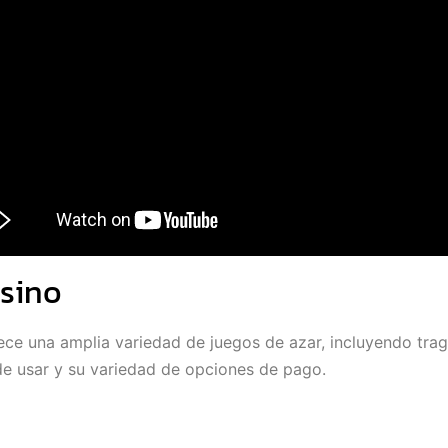
SLA
sino
ece una amplia variedad de juegos de azar, incluyendo trag
 de usar y su variedad de opciones de pago.