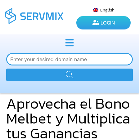
English
LOGIN
Aprovecha el Bono
Melbet y Multiplica
tus Ganancias