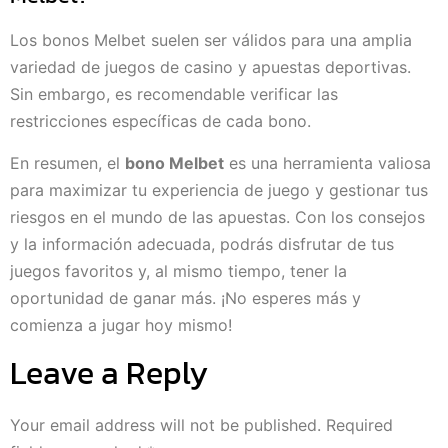
Los bonos Melbet suelen ser válidos para una amplia
variedad de juegos de casino y apuestas deportivas.
Sin embargo, es recomendable verificar las
restricciones específicas de cada bono.
En resumen, el
bono Melbet
es una herramienta valiosa
para maximizar tu experiencia de juego y gestionar tus
riesgos en el mundo de las apuestas. Con los consejos
y la información adecuada, podrás disfrutar de tus
juegos favoritos y, al mismo tiempo, tener la
oportunidad de ganar más. ¡No esperes más y
comienza a jugar hoy mismo!
Leave a Reply
Your email address will not be published.
Required