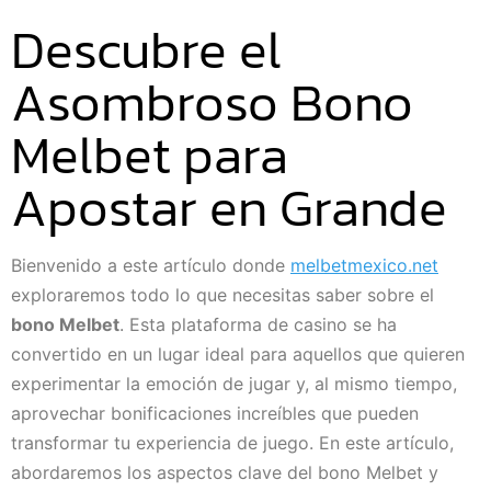
Descubre el
Asombroso Bono
Melbet para
Apostar en Grande
Bienvenido a este artículo donde
melbetmexico.net
exploraremos todo lo que necesitas saber sobre el
bono Melbet
. Esta plataforma de casino se ha
convertido en un lugar ideal para aquellos que quieren
experimentar la emoción de jugar y, al mismo tiempo,
aprovechar bonificaciones increíbles que pueden
transformar tu experiencia de juego. En este artículo,
abordaremos los aspectos clave del bono Melbet y