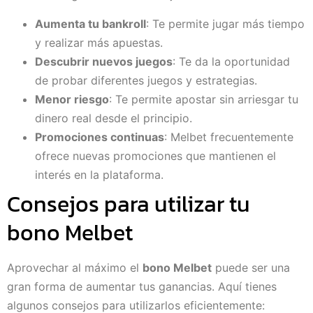
Aumenta tu bankroll
: Te permite jugar más tiempo
y realizar más apuestas.
Descubrir nuevos juegos
: Te da la oportunidad
de probar diferentes juegos y estrategias.
Menor riesgo
: Te permite apostar sin arriesgar tu
dinero real desde el principio.
Promociones continuas
: Melbet frecuentemente
ofrece nuevas promociones que mantienen el
interés en la plataforma.
Consejos para utilizar tu
bono Melbet
Aprovechar al máximo el
bono Melbet
puede ser una
gran forma de aumentar tus ganancias. Aquí tienes
algunos consejos para utilizarlos eficientemente: