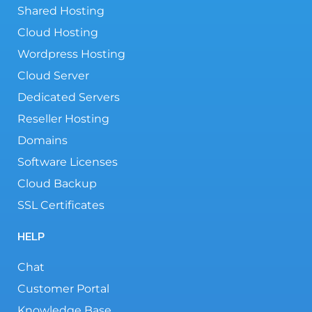
Shared Hosting
Cloud Hosting
Wordpress Hosting
Cloud Server
Dedicated Servers
Reseller Hosting
Domains
Software Licenses
Cloud Backup
SSL Certificates
HELP
Chat
Customer Portal
Knowledge Base