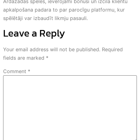
Ardažādas spēles, ievērojami bonusi un izcila klientu
apkalpošana padara to par parocīgu platformu, kur
spēlētāji var izbaudīt likmju pasauli.
Leave a Reply
Your email address will not be published.
Required
fields are marked
*
Comment
*