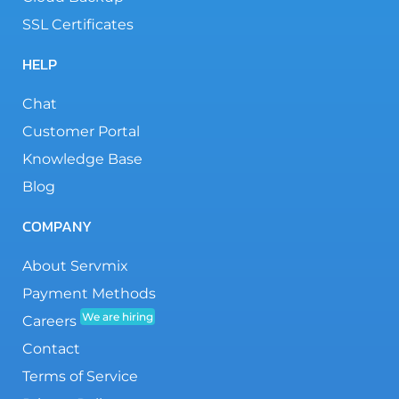
SSL Certificates
HELP
Chat
Customer Portal
Knowledge Base
Blog
COMPANY
About Servmix
Payment Methods
We are hiring
Careers
Contact
Terms of Service