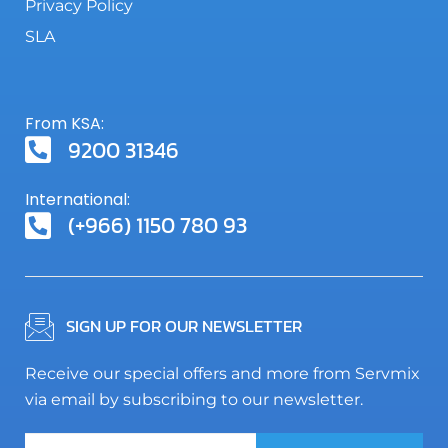
Privacy Policy
SLA
From KSA:
9200 31346
International:
(+966) 1150 780 93
SIGN UP FOR OUR NEWSLETTER
Receive our special offers and more from Servmix
via email by subscribing to our newsletter.