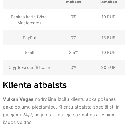
maksas
iemaksa
Bankas karte (Visa,
0%
10 EUR
Mastercard)
PayPal
0%
15 EUR
Skrill
2.5%
10 EUR
Cryptovalūta (Bitcoin)
0%
20 EUR
Klienta atbalsts
Vulkan Vegas
nodrošina izcilu klientu apkalpošanas
pakalpojumu pieejamību. Klientu atbalsta speciālisti ir
pieejami 24/7, un jums ir iespēja sazināties ar viņiem
šādos veidos: