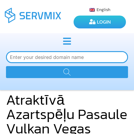
English
LOGIN
Atraktīvā
Azartspēļu Pasaule
Vulkan Vegas