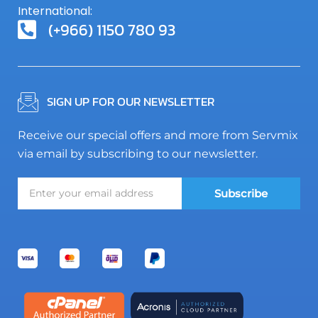
International:
(+966) 1150 780 93
SIGN UP FOR OUR NEWSLETTER
Receive our special offers and more from Servmix
via email by subscribing to our newsletter.
Subscribe