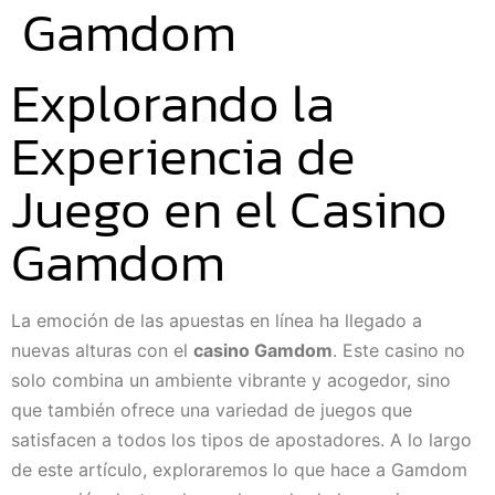
Gamdom
Explorando la
Experiencia de
Juego en el Casino
Gamdom
La emoción de las apuestas en línea ha llegado a
nuevas alturas con el
casino Gamdom
. Este casino no
solo combina un ambiente vibrante y acogedor, sino
que también ofrece una variedad de juegos que
satisfacen a todos los tipos de apostadores. A lo largo
de este artículo, exploraremos lo que hace a Gamdom