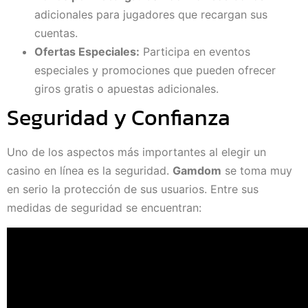
adicionales para jugadores que recargan sus
cuentas.
Ofertas Especiales:
Participa en eventos
especiales y promociones que pueden ofrecer
giros gratis o apuestas adicionales.
Seguridad y Confianza
Uno de los aspectos más importantes al elegir un
casino en línea es la seguridad.
Gamdom
se toma muy
en serio la protección de sus usuarios. Entre sus
medidas de seguridad se encuentran: