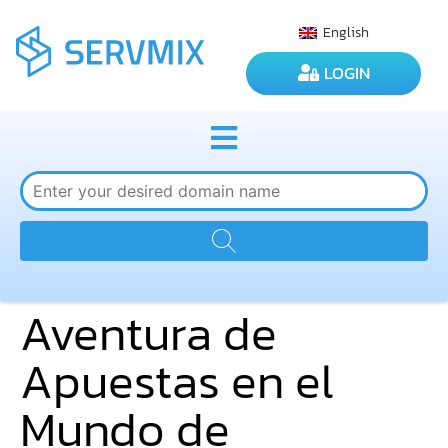
English
LOGIN
Aventura de
Apuestas en el
Mundo de