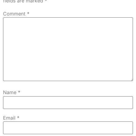
fields are marked
*
Comment
*
Name
*
Email
*