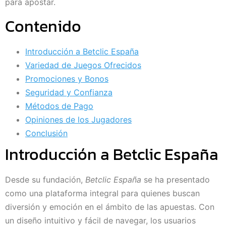
para apostar.
Contenido
Introducción a Betclic España
Variedad de Juegos Ofrecidos
Promociones y Bonos
Seguridad y Confianza
Métodos de Pago
Opiniones de los Jugadores
Conclusión
Introducción a Betclic España
Desde su fundación,
Betclic España
se ha presentado
como una plataforma integral para quienes buscan
diversión y emoción en el ámbito de las apuestas. Con
un diseño intuitivo y fácil de navegar, los usuarios