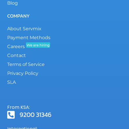
Blog
COMPANY
About Servmix
Payment Methods
We are hiring
Careers
Contact
Terms of Service
Privacy Policy
SLA
From KSA:
9200 31346
International: