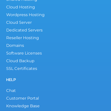
Cloud Hosting
Wordpress Hosting
Cloud Server
Dedicated Servers
Reseller Hosting
Domains
Software Licenses
Cloud Backup
SSL Certificates
HELP
Chat
Customer Portal
Knowledge Base