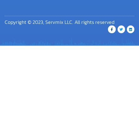
Copyright © 2023, Servmix LLC. All rights reserved