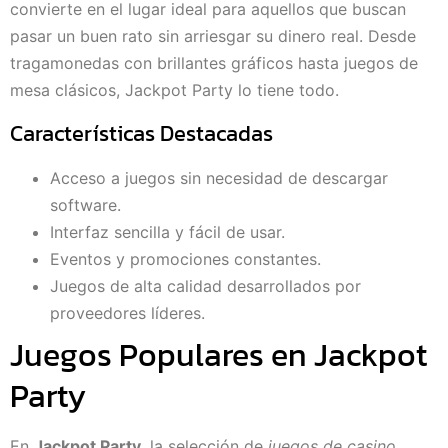
convierte en el lugar ideal para aquellos que buscan
pasar un buen rato sin arriesgar su dinero real. Desde
tragamonedas con brillantes gráficos hasta juegos de
mesa clásicos, Jackpot Party lo tiene todo.
Características Destacadas
Acceso a juegos sin necesidad de descargar
software.
Interfaz sencilla y fácil de usar.
Eventos y promociones constantes.
Juegos de alta calidad desarrollados por
proveedores líderes.
Juegos Populares en Jackpot
Party
En
Jackpot Party
, la selección de
juegos de casino