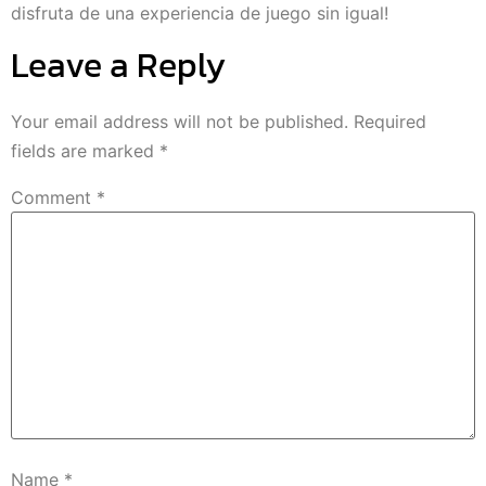
disfruta de una experiencia de juego sin igual!
Leave a Reply
Your email address will not be published.
Required
fields are marked
*
Comment
*
Name
*