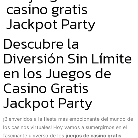
casino gratis
Jackpot Party
Descubre la
Diversión Sin Límite
en los Juegos de
Casino Gratis
Jackpot Party
¡Bienvenidos a la fiesta más emocionante del mundo de
los casinos virtuales! Hoy vamos a sumergirnos en el
fascinante universo de los
juegos de casino gratis