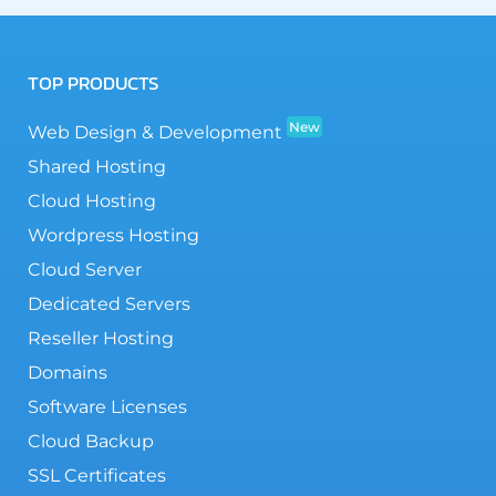
TOP PRODUCTS
New
Web Design & Development
Shared Hosting
Cloud Hosting
Wordpress Hosting
Cloud Server
Dedicated Servers
Reseller Hosting
Domains
Software Licenses
Cloud Backup
SSL Certificates