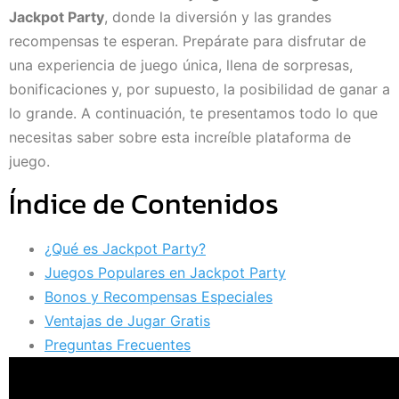
Jackpot Party
, donde la diversión y las grandes
recompensas te esperan. Prepárate para disfrutar de
una experiencia de juego única, llena de sorpresas,
bonificaciones y, por supuesto, la posibilidad de ganar a
lo grande. A continuación, te presentamos todo lo que
necesitas saber sobre esta increíble plataforma de
juego.
Índice de Contenidos
¿Qué es Jackpot Party?
Juegos Populares en Jackpot Party
Bonos y Recompensas Especiales
Ventajas de Jugar Gratis
Preguntas Frecuentes