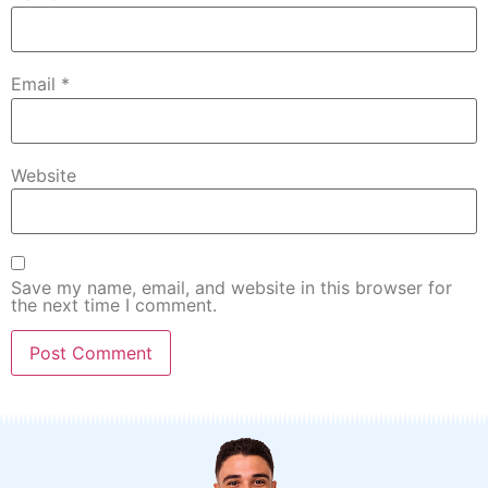
Email
*
Website
Save my name, email, and website in this browser for
the next time I comment.