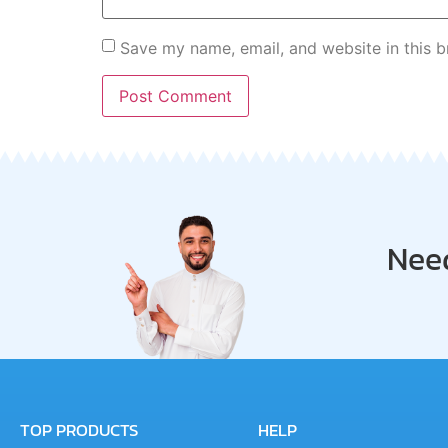
Save my name, email, and website in this b
Need
TOP PRODUCTS
HELP