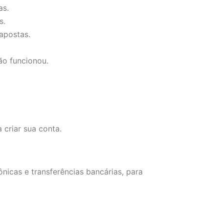
as.
s.
apostas.
ão funcionou.
a criar sua conta.
nicas e transferências bancárias, para