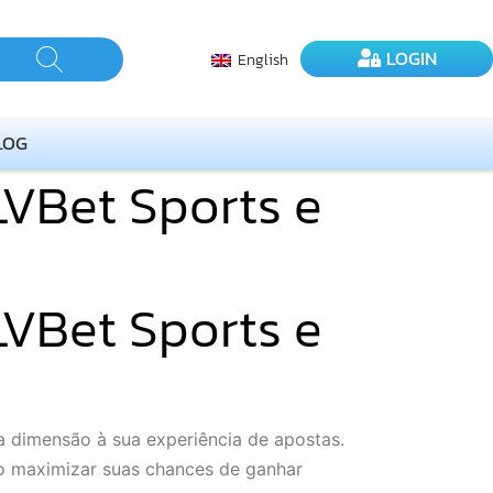
LOGIN
English
LOG
VBet Sports e
VBet Sports e
a dimensão à sua experiência de apostas.
o maximizar suas chances de ganhar