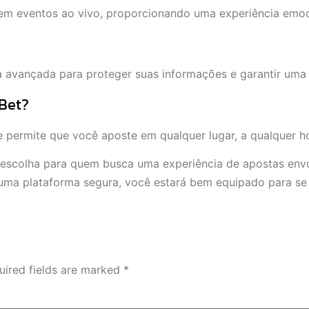
 em eventos ao vivo, proporcionando uma experiência emoc
fia avançada para proteger suas informações e garantir uma
VBet?
e permite que você aposte em qualquer lugar, a qualquer h
escolha para quem busca uma experiência de apostas envol
ma plataforma segura, você estará bem equipado para se d
uired fields are marked
*