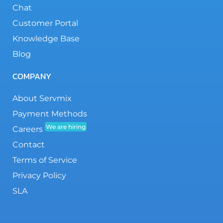
Chat
Customer Portal
Knowledge Base
Blog
COMPANY
About Servmix
Payment Methods
We are hiring
Careers
Contact
Terms of Service
Privacy Policy
SLA