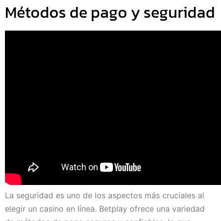
Métodos de pago y seguridad
La seguridad es uno de los aspectos más cruciales al
elegir un casino en línea. Betplay ofrece una variedad