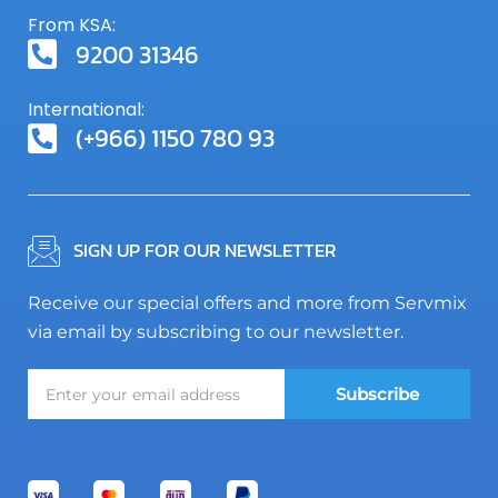
From KSA:
9200 31346
International:
(+966) 1150 780 93
SIGN UP FOR OUR NEWSLETTER
Receive our special offers and more from Servmix
via email by subscribing to our newsletter.
Subscribe