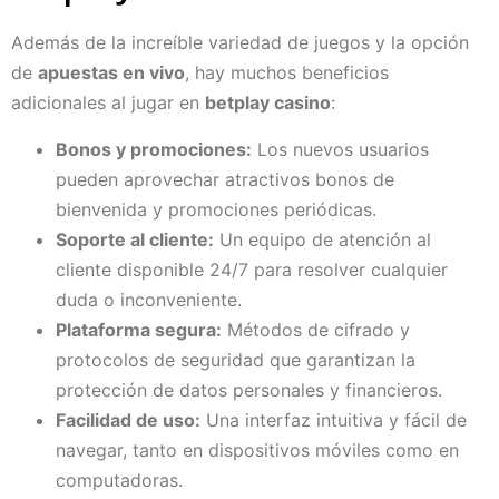
Además de la increíble variedad de juegos y la opción
de
apuestas en vivo
, hay muchos beneficios
adicionales al jugar en
betplay casino
:
Bonos y promociones:
Los nuevos usuarios
pueden aprovechar atractivos bonos de
bienvenida y promociones periódicas.
Soporte al cliente:
Un equipo de atención al
cliente disponible 24/7 para resolver cualquier
duda o inconveniente.
Plataforma segura:
Métodos de cifrado y
protocolos de seguridad que garantizan la
protección de datos personales y financieros.
Facilidad de uso:
Una interfaz intuitiva y fácil de
navegar, tanto en dispositivos móviles como en
computadoras.