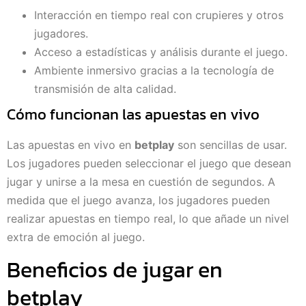
Interacción en tiempo real con crupieres y otros
jugadores.
Acceso a estadísticas y análisis durante el juego.
Ambiente inmersivo gracias a la tecnología de
transmisión de alta calidad.
Cómo funcionan las apuestas en vivo
Las apuestas en vivo en
betplay
son sencillas de usar.
Los jugadores pueden seleccionar el juego que desean
jugar y unirse a la mesa en cuestión de segundos. A
medida que el juego avanza, los jugadores pueden
realizar apuestas en tiempo real, lo que añade un nivel
extra de emoción al juego.
Beneficios de jugar en
betplay