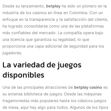
Desde su lanzamiento,
betplay
ha sido un pionero en la
industria de los casinos en línea en Colombia. Con un
enfoque en la transparencia y la satisfacción del cliente,
ha logrado consolidarse como una de las plataformas
más confiables del mercado. La compañía opera bajo
una licencia que garantiza su legalidad, lo que
proporciona una capa adicional de seguridad para los
jugadores.
La variedad de juegos
disponibles
Una de las principales atracciones de
betplay casino
es
su extensa biblioteca de juegos. Desde las máquinas
tragamonedas más populares hasta los clásicos juegos
de mesa, aquí hay algo para todos. Algunos de los tipos