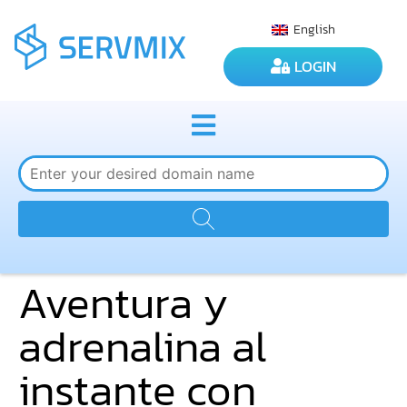
English
LOGIN
Aventura y
adrenalina al
instante con