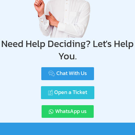
Need Help Deciding? Let's Help
You.
Chat With Us
Open a Ticket
WhatsApp us