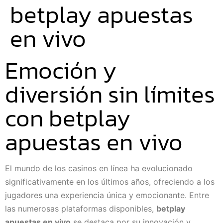
betplay apuestas
en vivo
Emoción y
diversión sin límites
con betplay
apuestas en vivo
El mundo de los casinos en línea ha evolucionado
significativamente en los últimos años, ofreciendo a los
jugadores una experiencia única y emocionante. Entre
las numerosas plataformas disponibles,
betplay
apuestas en vivo
se destaca por su innovación y