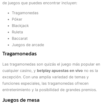
de juegos que puedes encontrar incluyen:
Tragamonedas
Póker
Blackjack
Ruleta
Baccarat
Juegos de arcade
Tragamonedas
Las tragamonedas son quizás el juego más popular en
cualquier casino, y
betplay apuestas en vivo
no es la
excepción. Con una amplia variedad de temas y
funciones especiales, las tragamonedas ofrecen
entretenimiento y la posibilidad de grandes premios.
Juegos de mesa