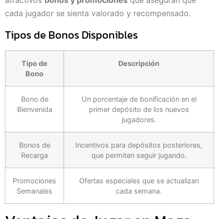
atractivos
bonos y promociones
que aseguran que
cada jugador se sienta valorado y recompensado.
Tipos de Bonos Disponibles
Tipo de
Descripción
Bono
Bono de
Un porcentaje de bonificación en el
Bienvenida
primer depósito de los nuevos
jugadores.
Bonos de
Incentivos para depósitos posteriores,
Recarga
que permiten seguir jugando.
Promociones
Ofertas especiales que se actualizan
Semanales
cada semana.