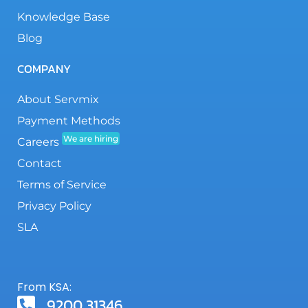
Knowledge Base
Blog
COMPANY
About Servmix
Payment Methods
We are hiring
Careers
Contact
Terms of Service
Privacy Policy
SLA
From KSA:
9200 31346