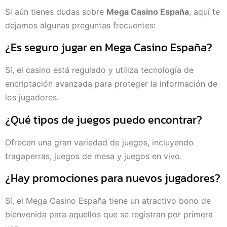
Si aún tienes dudas sobre
Mega Casino España
, aquí te
dejamos algunas preguntas frecuentes:
¿Es seguro jugar en Mega Casino España?
Sí, el casino está regulado y utiliza tecnología de
encriptación avanzada para proteger la información de
los jugadores.
¿Qué tipos de juegos puedo encontrar?
Ofrecen una gran variedad de juegos, incluyendo
tragaperras, juegos de mesa y juegos en vivo.
¿Hay promociones para nuevos jugadores?
Sí, el Mega Casino España tiene un atractivo bono de
bienvenida para aquellos que se registran por primera