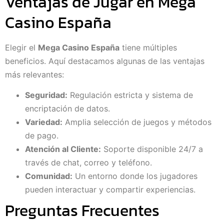
Ventajas de Jugar en Mega
Casino España
Elegir el
Mega Casino España
tiene múltiples
beneficios. Aquí destacamos algunas de las ventajas
más relevantes:
Seguridad:
Regulación estricta y sistema de
encriptación de datos.
Variedad:
Amplia selección de juegos y métodos
de pago.
Atención al Cliente:
Soporte disponible 24/7 a
través de chat, correo y teléfono.
Comunidad:
Un entorno donde los jugadores
pueden interactuar y compartir experiencias.
Preguntas Frecuentes