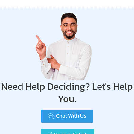
Need Help Deciding? Let's Help
You.
Chat With Us