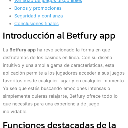
Variedad de juegos disponibles
Bonos y promociones
Seguridad y confianza
Conclusiones finales
Introducción al Betfury app
La
Betfury app
ha revolucionado la forma en que
disfrutamos de los casinos en línea. Con su diseño
intuitivo y una amplia gama de características, esta
aplicación permite a los jugadores acceder a sus juegos
favoritos desde cualquier lugar y en cualquier momento.
Ya sea que estés buscando emociones intensas o
simplemente quieras relajarte, Betfury ofrece todo lo
que necesitas para una experiencia de juego
inolvidable.
Funciones destacadas de la