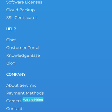
Software Licenses
Cloud Backup
SSL Certificates
HELP
Chat
Customer Portal
Knowledge Base
Blog
COMPANY
About Servmix
Payment Methods
We are hiring
Careers
Contact