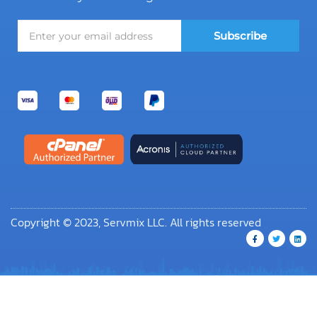
Subscribe
Copyright © 2023, Servmix LLC. All rights reserved