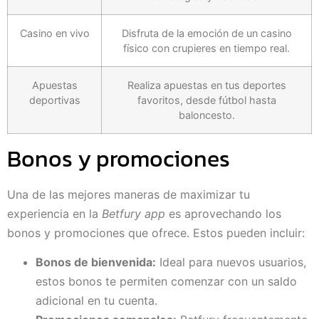
Casino en vivo
Disfruta de la emoción de un casino
físico con crupieres en tiempo real.
Apuestas
Realiza apuestas en tus deportes
deportivas
favoritos, desde fútbol hasta
baloncesto.
Bonos y promociones
Una de las mejores maneras de maximizar tu
experiencia en la
Betfury app
es aprovechando los
bonos y promociones que ofrece. Estos pueden incluir:
Bonos de bienvenida:
Ideal para nuevos usuarios,
estos bonos te permiten comenzar con un saldo
adicional en tu cuenta.