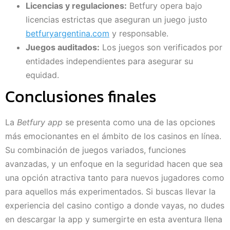
Licencias y regulaciones:
Betfury opera bajo
licencias estrictas que aseguran un juego justo
betfuryargentina.com
y responsable.
Juegos auditados:
Los juegos son verificados por
entidades independientes para asegurar su
equidad.
Conclusiones finales
La
Betfury app
se presenta como una de las opciones
más emocionantes en el ámbito de los casinos en línea.
Su combinación de juegos variados, funciones
avanzadas, y un enfoque en la seguridad hacen que sea
una opción atractiva tanto para nuevos jugadores como
para aquellos más experimentados. Si buscas llevar la
experiencia del casino contigo a donde vayas, no dudes
en descargar la app y sumergirte en esta aventura llena