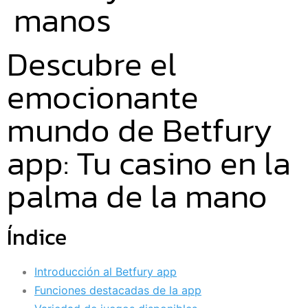
manos
Descubre el
emocionante
mundo de Betfury
app: Tu casino en la
palma de la mano
Índice
Introducción al Betfury app
Funciones destacadas de la app