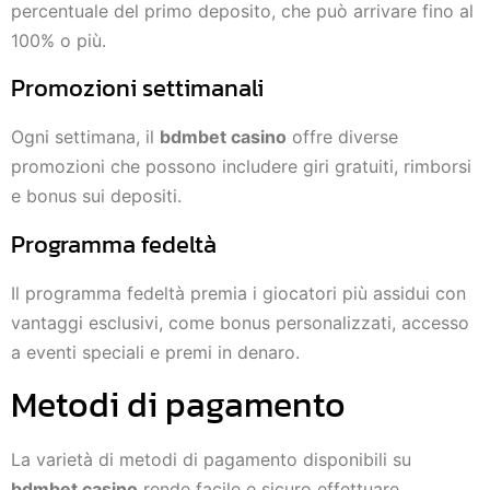
percentuale del primo deposito, che può arrivare fino al
100% o più.
Promozioni settimanali
Ogni settimana, il
bdmbet casino
offre diverse
promozioni che possono includere giri gratuiti, rimborsi
e bonus sui depositi.
Programma fedeltà
Il programma fedeltà premia i giocatori più assidui con
vantaggi esclusivi, come bonus personalizzati, accesso
a eventi speciali e premi in denaro.
Metodi di pagamento
La varietà di metodi di pagamento disponibili su
bdmbet casino
rende facile e sicuro effettuare