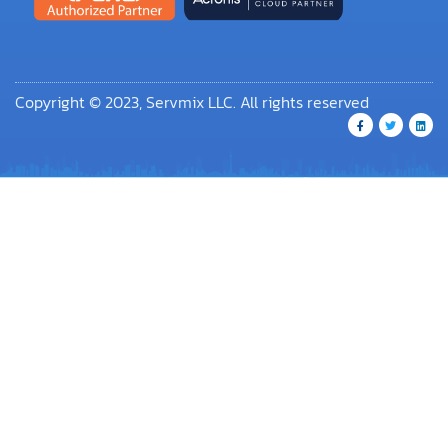
Copyright © 2023, Servmix LLC. All rights reserved