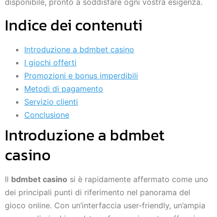
disponibile, pronto a soddisfare ogni vostra esigenza.
Indice dei contenuti
Introduzione a bdmbet casino
I giochi offerti
Promozioni e bonus imperdibili
Metodi di pagamento
Servizio clienti
Conclusione
Introduzione a bdmbet
casino
Il
bdmbet casino
si è rapidamente affermato come uno
dei principali punti di riferimento nel panorama del
gioco online. Con un’interfaccia user-friendly, un’ampia