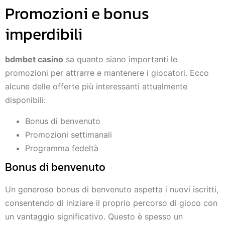
Promozioni e bonus
imperdibili
bdmbet casino
sa quanto siano importanti le
promozioni per attrarre e mantenere i giocatori. Ecco
alcune delle offerte più interessanti attualmente
disponibili:
Bonus di benvenuto
Promozioni settimanali
Programma fedeltà
Bonus di benvenuto
Un generoso bonus di benvenuto aspetta i nuovi iscritti,
consentendo di iniziare il proprio percorso di gioco con
un vantaggio significativo. Questo è spesso un