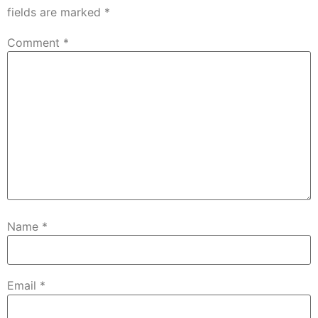
fields are marked
*
Comment
*
Name
*
Email
*