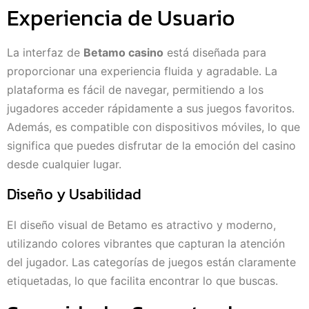
Experiencia de Usuario
La interfaz de
Betamo casino
está diseñada para
proporcionar una experiencia fluida y agradable. La
plataforma es fácil de navegar, permitiendo a los
jugadores acceder rápidamente a sus juegos favoritos.
Además, es compatible con dispositivos móviles, lo que
significa que puedes disfrutar de la emoción del casino
desde cualquier lugar.
Diseño y Usabilidad
El diseño visual de Betamo es atractivo y moderno,
utilizando colores vibrantes que capturan la atención
del jugador. Las categorías de juegos están claramente
etiquetadas, lo que facilita encontrar lo que buscas.