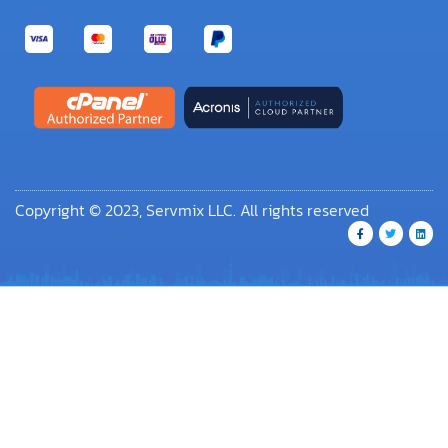
Copyright © 2023, Servmix LLC. All rights reserved