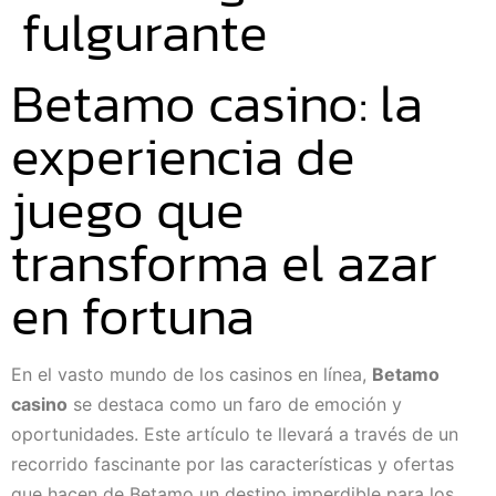
fulgurante
Betamo casino: la
experiencia de
juego que
transforma el azar
en fortuna
En el vasto mundo de los casinos en línea,
Betamo
casino
se destaca como un faro de emoción y
oportunidades. Este artículo te llevará a través de un
recorrido fascinante por las características y ofertas
que hacen de Betamo un destino imperdible para los