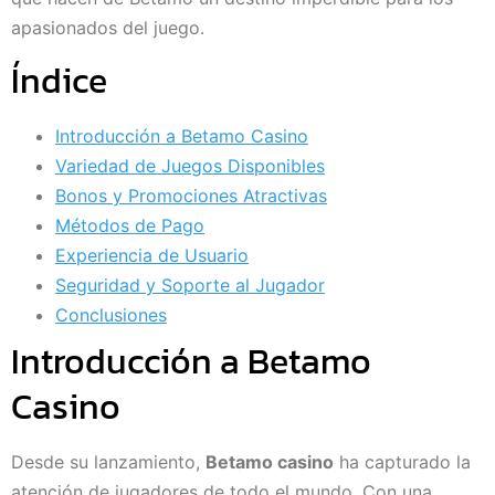
apasionados del juego.
Índice
Introducción a Betamo Casino
Variedad de Juegos Disponibles
Bonos y Promociones Atractivas
Métodos de Pago
Experiencia de Usuario
Seguridad y Soporte al Jugador
Conclusiones
Introducción a Betamo
Casino
Desde su lanzamiento,
Betamo casino
ha capturado la
atención de jugadores de todo el mundo. Con una