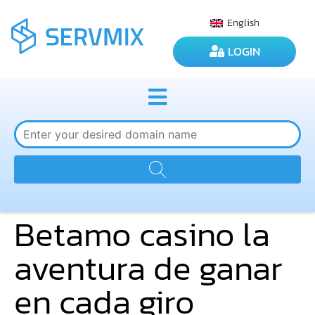
English
LOGIN
Betamo casino la
aventura de ganar
en cada giro