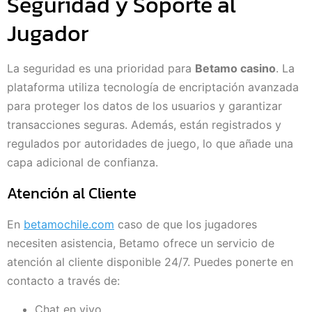
Seguridad y Soporte al
Jugador
La seguridad es una prioridad para
Betamo casino
. La
plataforma utiliza tecnología de encriptación avanzada
para proteger los datos de los usuarios y garantizar
transacciones seguras. Además, están registrados y
regulados por autoridades de juego, lo que añade una
capa adicional de confianza.
Atención al Cliente
En
betamochile.com
caso de que los jugadores
necesiten asistencia, Betamo ofrece un servicio de
atención al cliente disponible 24/7. Puedes ponerte en
contacto a través de:
Chat en vivo