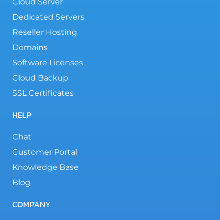
Cloud Server
Dedicated Servers
Reseller Hosting
Domains
Software Licenses
Cloud Backup
SSL Certificates
HELP
Chat
Customer Portal
Knowledge Base
Blog
COMPANY