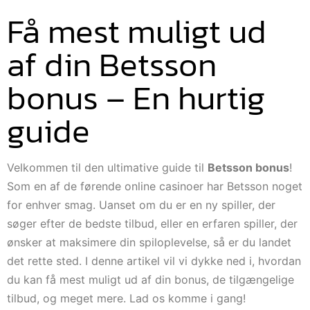
Få mest muligt ud
af din Betsson
bonus – En hurtig
guide
Velkommen til den ultimative guide til
Betsson bonus
!
Som en af de førende online casinoer har Betsson noget
for enhver smag. Uanset om du er en ny spiller, der
søger efter de bedste tilbud, eller en erfaren spiller, der
ønsker at maksimere din spiloplevelse, så er du landet
det rette sted. I denne artikel vil vi dykke ned i, hvordan
du kan få mest muligt ud af din bonus, de tilgængelige
tilbud, og meget mere. Lad os komme i gang!