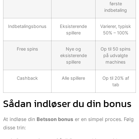
første
indbetaling
Indbetalingsbonus
Eksisterende
Varierer, typisk
spillere
50% – 100%
Free spins
Nye og
Op til 50 spins
eksisterende
på udvalgte
spillere
machines
Cashback
Alle spillere
Op til 20% af
tab
Sådan indløser du din bonus
At indløse din
Betsson bonus
er en simpel proces. Følg
disse trin: