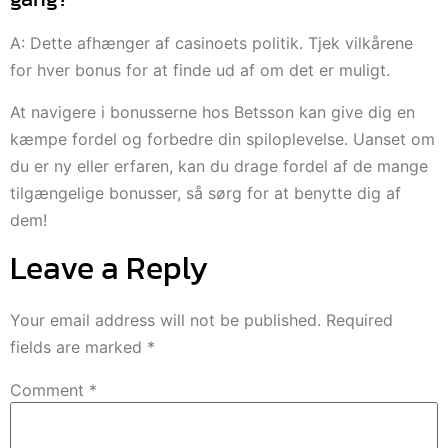
A: Dette afhænger af casinoets politik. Tjek vilkårene
for hver bonus for at finde ud af om det er muligt.
At navigere i bonusserne hos Betsson kan give dig en
kæmpe fordel og forbedre din spiloplevelse. Uanset om
du er ny eller erfaren, kan du drage fordel af de mange
tilgængelige bonusser, så sørg for at benytte dig af
dem!
Leave a Reply
Your email address will not be published.
Required
fields are marked
*
Comment
*