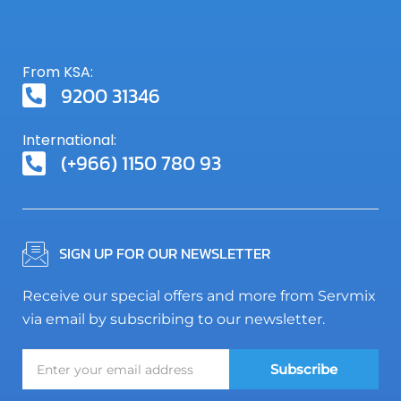
From KSA:
9200 31346
International:
(+966) 1150 780 93
SIGN UP FOR OUR NEWSLETTER
Receive our special offers and more from Servmix
via email by subscribing to our newsletter.
Subscribe