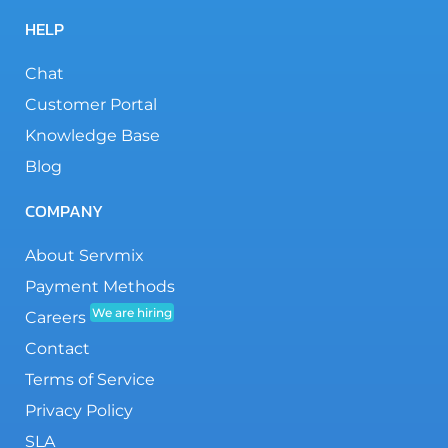
HELP
Chat
Customer Portal
Knowledge Base
Blog
COMPANY
About Servmix
Payment Methods
We are hiring
Careers
Contact
Terms of Service
Privacy Policy
SLA