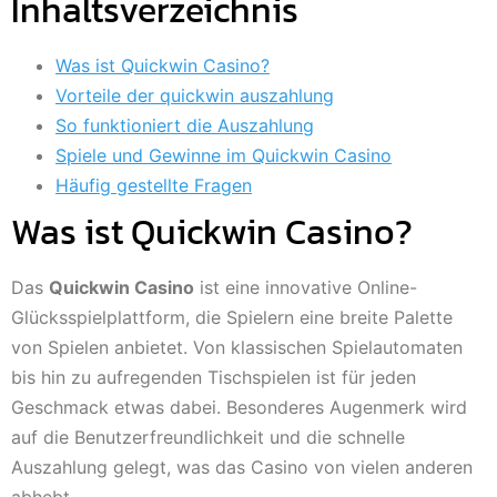
Inhaltsverzeichnis
Was ist Quickwin Casino?
Vorteile der quickwin auszahlung
So funktioniert die Auszahlung
Spiele und Gewinne im Quickwin Casino
Häufig gestellte Fragen
Was ist Quickwin Casino?
Das
Quickwin Casino
ist eine innovative Online-
Glücksspielplattform, die Spielern eine breite Palette
von Spielen anbietet. Von klassischen Spielautomaten
bis hin zu aufregenden Tischspielen ist für jeden
Geschmack etwas dabei. Besonderes Augenmerk wird
auf die Benutzerfreundlichkeit und die schnelle
Auszahlung gelegt, was das Casino von vielen anderen