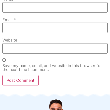
Email
*
Website
Save my name, email, and website in this browser for
the next time I comment.