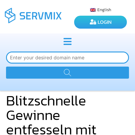
English
LOGIN
Blitzschnelle
Gewinne
entfesseln mit