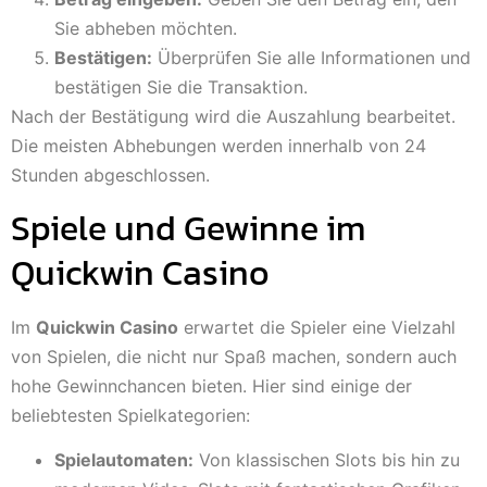
Sie abheben möchten.
Bestätigen:
Überprüfen Sie alle Informationen und
bestätigen Sie die Transaktion.
Nach der Bestätigung wird die Auszahlung bearbeitet.
Die meisten Abhebungen werden innerhalb von 24
Stunden abgeschlossen.
Spiele und Gewinne im
Quickwin Casino
Im
Quickwin Casino
erwartet die Spieler eine Vielzahl
von Spielen, die nicht nur Spaß machen, sondern auch
hohe Gewinnchancen bieten. Hier sind einige der
beliebtesten Spielkategorien:
Spielautomaten:
Von klassischen Slots bis hin zu