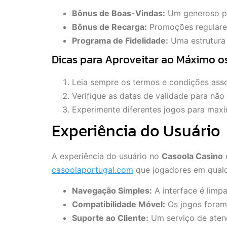
Bônus de Boas-Vindas:
Um generoso pac
Bônus de Recarga:
Promoções regulares
Programa de Fidelidade:
Uma estrutura 
Dicas para Aproveitar ao Máximo o
Leia sempre os termos e condições ass
Verifique as datas de validade para não
Experimente diferentes jogos para maxi
Experiência do Usuário
A experiência do usuário no
Casoola Casino
casoolaportugal.com
que jogadores em qualqu
Navegação Simples:
A interface é limpa
Compatibilidade Móvel:
Os jogos foram 
Suporte ao Cliente:
Um serviço de atendi