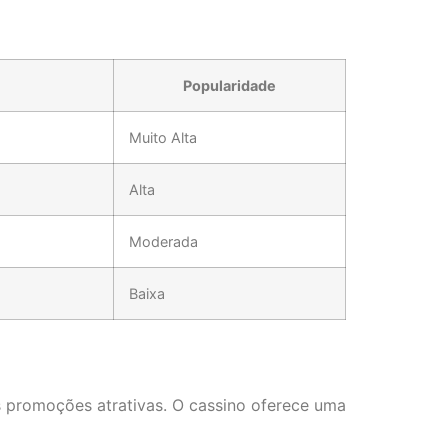
Popularidade
Muito Alta
Alta
Moderada
Baixa
s promoções atrativas. O cassino oferece uma