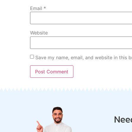
Email
*
Website
Save my name, email, and website in this b
Need