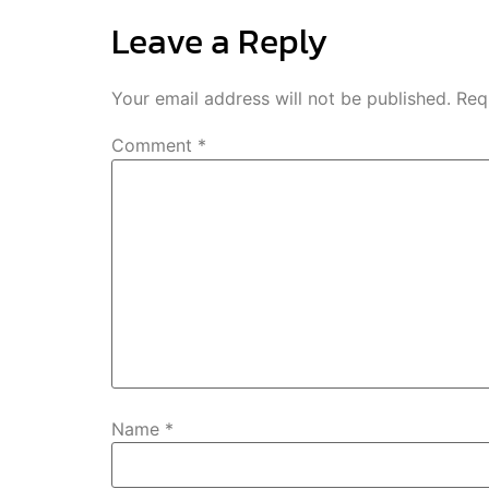
Leave a Reply
Your email address will not be published.
Req
Comment
*
Name
*