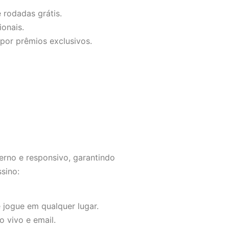
 rodadas grátis.
onais.
por prêmios exclusivos.
erno e responsivo, garantindo
sino:
 jogue em qualquer lugar.
o vivo e email.