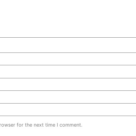
rowser for the next time I comment.