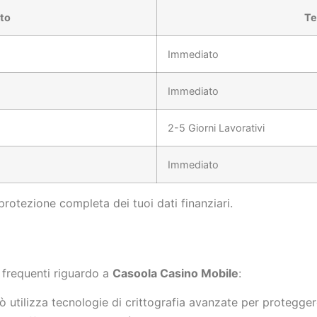
to
Te
Immediato
Immediato
2-5 Giorni Lavorativi
Immediato
protezione completa dei tuoi dati finanziari.
 frequenti riguardo a
Casoola Casino Mobile
:
nò utilizza tecnologie di crittografia avanzate per proteggere