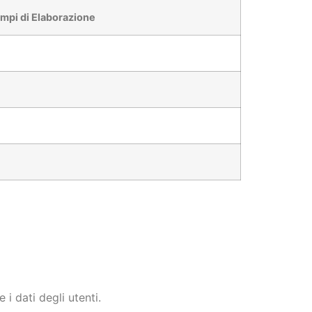
mpi di Elaborazione
 i dati degli utenti.