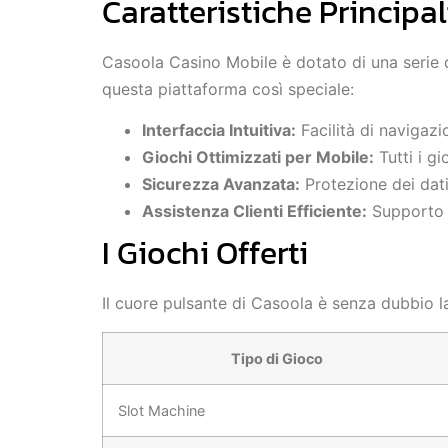
Caratteristiche Principa
Casoola Casino Mobile è dotato di una serie d
questa piattaforma così speciale:
Interfaccia Intuitiva:
Facilità di navigazi
Giochi Ottimizzati per Mobile:
Tutti i g
Sicurezza Avanzata:
Protezione dei dati
Assistenza Clienti Efficiente:
Supporto 2
I Giochi Offerti
Il cuore pulsante di Casoola è senza dubbio la 
Tipo di Gioco
Slot Machine