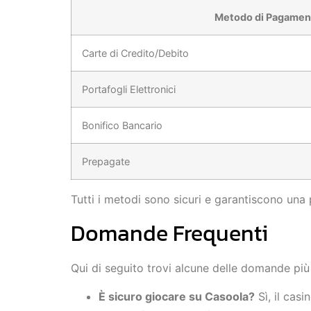
Metodo di Pagamen
Carte di Credito/Debito
Portafogli Elettronici
Bonifico Bancario
Prepagate
Tutti i metodi sono sicuri e garantiscono una 
Domande Frequenti
Qui di seguito trovi alcune delle domande più
È sicuro giocare su Casoola?
Sì, il casi