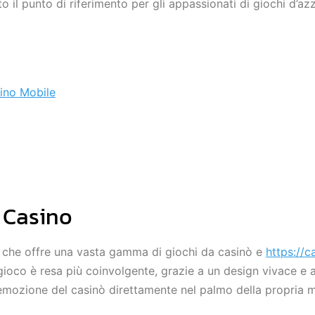
SLA
il punto di riferimento per gli appassionati di giochi d’az
sino Mobile
 Casino
o che offre una vasta gamma di giochi da casinò e
https://c
gioco è resa più coinvolgente, grazie a un design vivace e a 
l’emozione del casinò direttamente nel palmo della propria 