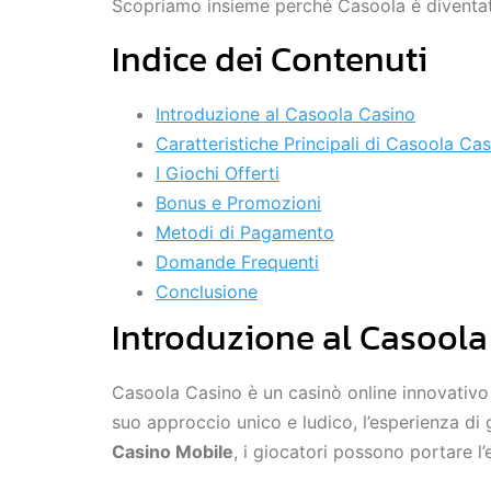
Scopriamo insieme perché Casoola è diventato 
Indice dei Contenuti
Introduzione al Casoola Casino
Caratteristiche Principali di Casoola Ca
I Giochi Offerti
Bonus e Promozioni
Metodi di Pagamento
Domande Frequenti
Conclusione
Introduzione al Casoola
Casoola Casino è un casinò online innovativ
suo approccio unico e ludico, l’esperienza di 
Casino Mobile
, i giocatori possono portare 