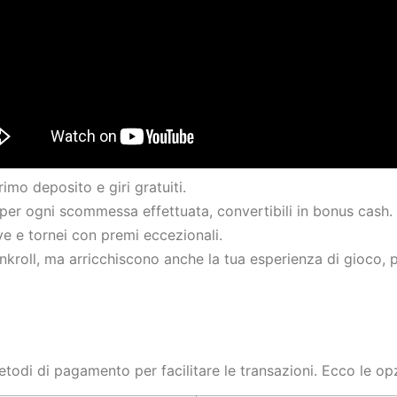
imo deposito e giri gratuiti.
per ogni scommessa effettuata, convertibili in bonus cash.
ve e tornei con premi eccezionali.
nkroll, ma arricchiscono anche la tua esperienza di gioco, 
odi di pagamento per facilitare le transazioni. Ecco le opzi