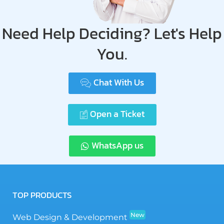
Need Help Deciding? Let's Help
You.
Chat With Us
Open a Ticket
WhatsApp us
TOP PRODUCTS
New
Web Design & Development