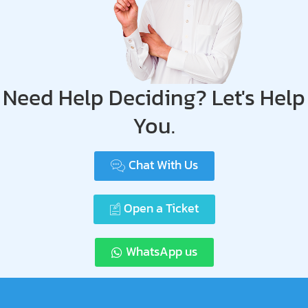
Need Help Deciding? Let's Help
You.
Chat With Us
Open a Ticket
WhatsApp us