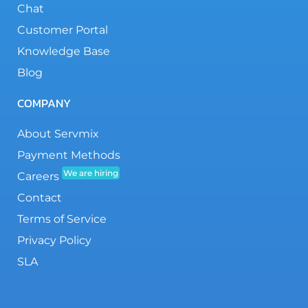
Chat
Customer Portal
Knowledge Base
Blog
COMPANY
About Servmix
Payment Methods
We are hiring
Careers
Contact
Terms of Service
Privacy Policy
SLA