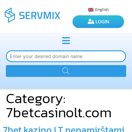
English
LOGIN
Category:
7betcasinolt.com
7bet kazino LT nepamirštami