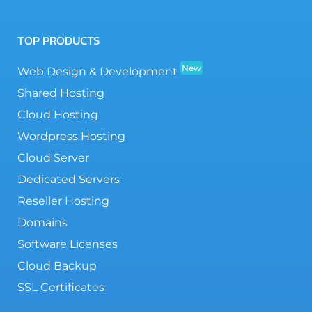
TOP PRODUCTS
New
Web Design & Development
Shared Hosting
Cloud Hosting
Wordpress Hosting
Cloud Server
Dedicated Servers
Reseller Hosting
Domains
Software Licenses
Cloud Backup
SSL Certificates