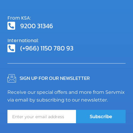
From KSA:
9200 31346
International:
(+966) 1150 780 93
SIGN UP FOR OUR NEWSLETTER
Receive our special offers and more from Servmix
via email by subscribing to our newsletter.
Subscribe