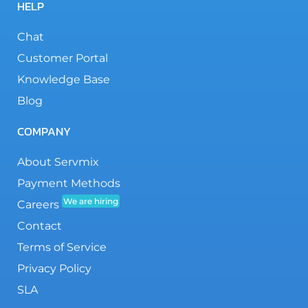
HELP
Chat
Customer Portal
Knowledge Base
Blog
COMPANY
About Servmix
Payment Methods
We are hiring
Careers
Contact
Terms of Service
Privacy Policy
SLA