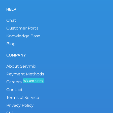
HELP
Chat
Customer Portal
Knowledge Base
Blog
COMPANY
About Servmix
Payment Methods
We are hiring
Careers
Contact
Terms of Service
Privacy Policy