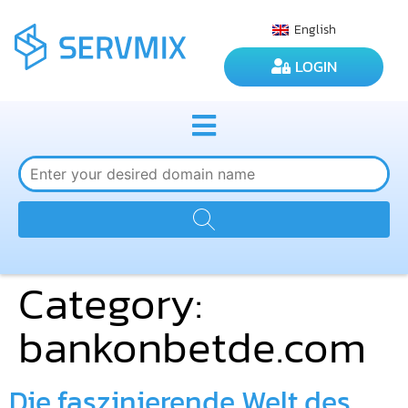
English
LOGIN
Category:
bankonbetde.com
Die faszinierende Welt des