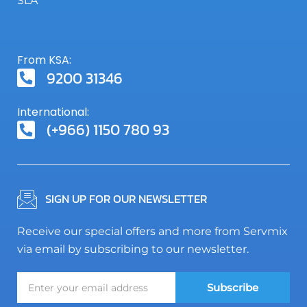
SLA
From KSA:
9200 31346
International:
(+966) 1150 780 93
SIGN UP FOR OUR NEWSLETTER
Receive our special offers and more from Servmix
via email by subscribing to our newsletter.
Subscribe