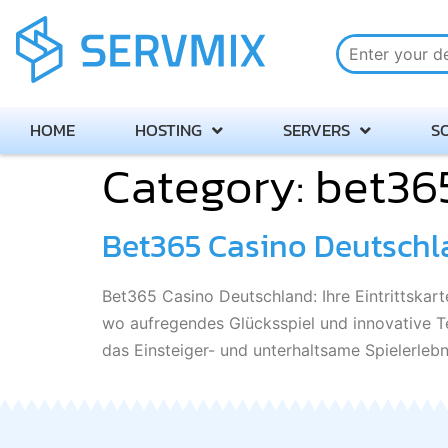
HOME
HOSTING
SERVERS
S
Category:
bet36
Bet365 Casino Deutschla
Bet365 Casino Deutschland: Ihre Eintrittskar
wo aufregendes Glücksspiel und innovative Te
das Einsteiger- und unterhaltsame Spielerlebn