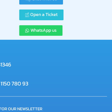
Open a Ticket
WhatsApp us
31346
 1150 780 93
 FOR OUR NEWSLETTER