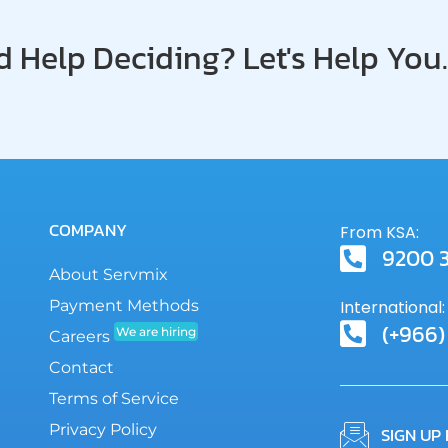
SLA
 Help Deciding? Let's Help You.
COMPANY
From KSA:
9200 
About Servmix
Payment Methods
International:
(+966)
We are hiring
Careers
Contact
Terms of Service
Privacy Policy
SIGN UP