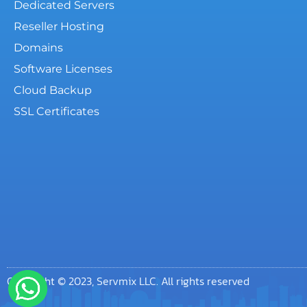
Dedicated Servers
Reseller Hosting
Domains
Software Licenses
Cloud Backup
SSL Certificates
Copyright © 2023, Servmix LLC. All rights reserved