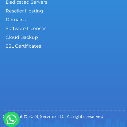
Dedicated Servers
Reseller Hosting
Domains
Software Licenses
Cloud Backup
SSL Certificates
Copyright © 2023, Servmix LLC. All rights reserved