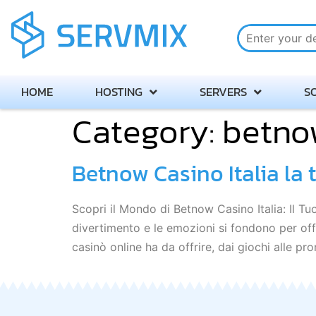
HOME
HOSTING
SERVERS
S
Category:
betno
Betnow Casino Italia la t
Scopri il Mondo di Betnow Casino Italia: Il Tu
divertimento e le emozioni si fondono per offr
casinò online ha da offrire, dai giochi alle pro