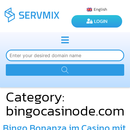
English
LOGIN
Category:
bingocasinode.com
Bingo Bonanza im Casino mit