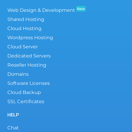
New
Web Design & Development
Shared Hosting
Cloud Hosting
Wordpress Hosting
Cloud Server
Dedicated Servers
Reseller Hosting
Domains
Software Licenses
Cloud Backup
SSL Certificates
HELP
Chat