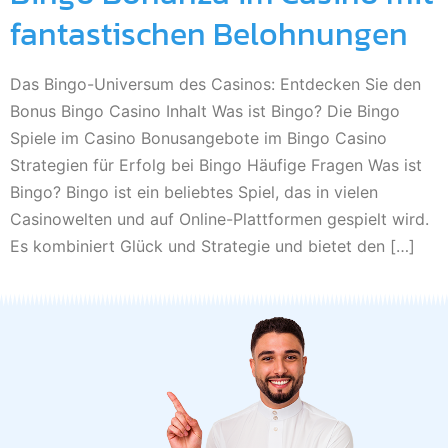
fantastischen Belohnungen
Das Bingo-Universum des Casinos: Entdecken Sie den
Bonus Bingo Casino Inhalt Was ist Bingo? Die Bingo
Spiele im Casino Bonusangebote im Bingo Casino
Strategien für Erfolg bei Bingo Häufige Fragen Was ist
Bingo? Bingo ist ein beliebtes Spiel, das in vielen
Casinowelten und auf Online-Plattformen gespielt wird.
Es kombiniert Glück und Strategie und bietet den […]