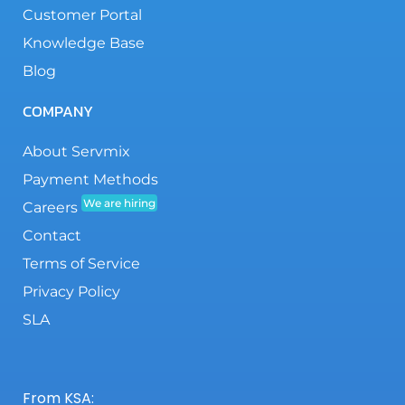
Customer Portal
Knowledge Base
Blog
COMPANY
About Servmix
Payment Methods
We are hiring
Careers
Contact
Terms of Service
Privacy Policy
SLA
From KSA: