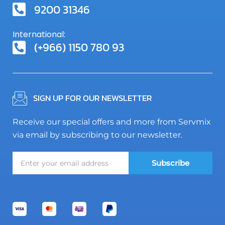
9200 31346
International:
(+966) 1150 780 93
SIGN UP FOR OUR NEWSLETTER
Receive our special offers and more from Servmix
via email by subscribing to our newsletter.
Subscribe