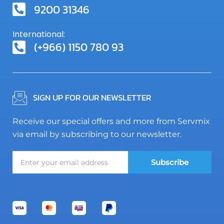
9200 31346
International:
(+966) 1150 780 93
SIGN UP FOR OUR NEWSLETTER
Receive our special offers and more from Servmix
via email by subscribing to our newsletter.
Subscribe