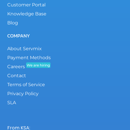
Customer Portal
Knowledge Base
Blog
COMPANY
About Servmix
Payment Methods
We are hiring
Careers
Contact
Terms of Service
Privacy Policy
SLA
From KSA: