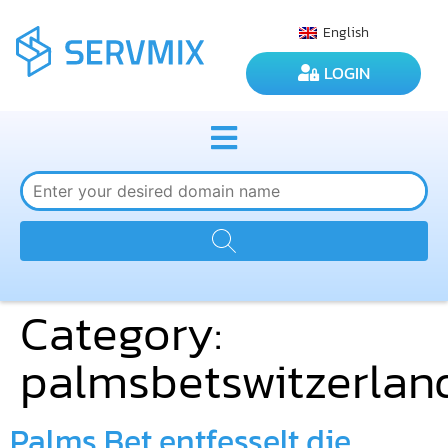
English
LOGIN
Category:
palmsbetswitzerlan
Palms Bet entfesselt die