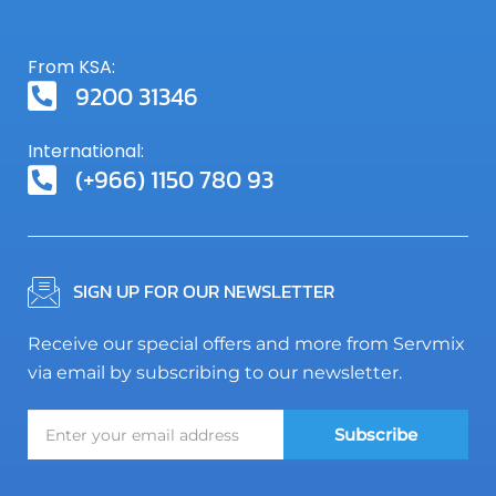
From KSA:
9200 31346
International:
(+966) 1150 780 93
SIGN UP FOR OUR NEWSLETTER
Receive our special offers and more from Servmix
via email by subscribing to our newsletter.
Subscribe