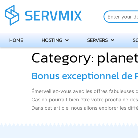
HOME
HOSTING
SERVERS
S
Category:
plane
Bonus exceptionnel de P
Émerveillez-vous avec les offres fabuleuses d
Casino pourrait bien être votre prochaine des
Dans cet article, nous allons explorer les dif