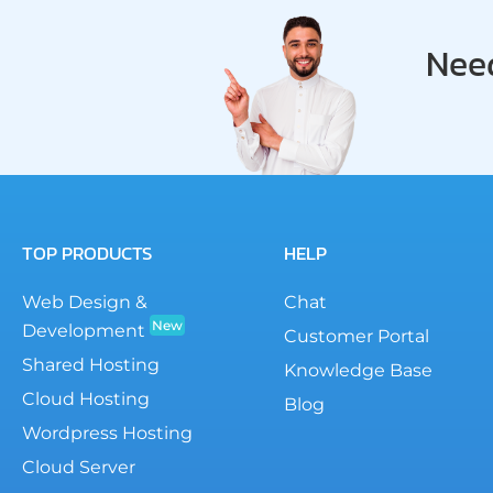
Need
TOP PRODUCTS
HELP
Web Design &
Chat
New
Development
Customer Portal
Shared Hosting
Knowledge Base
Cloud Hosting
Blog
Wordpress Hosting
Cloud Server