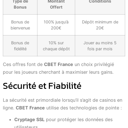
Type de
Montant
Conditions
Bonus
Offert
Bonus de
100% jusqu’à
Dépôt minimum de
bienvenue
200€
20€
Bonus de
10% sur
Jouer au moins 5
fidélité
chaque dépôt
fois par mois
Ces offres font de
CBET France
un choix privilégié
pour les joueurs cherchant à maximiser leurs gains.
Sécurité et Fiabilité
La sécurité est primordiale lorsqu’il s’agit de casinos en
ligne.
CBET France
utilise des technologies de pointe :
Cryptage SSL
pour protéger les données des
utilisateurs.