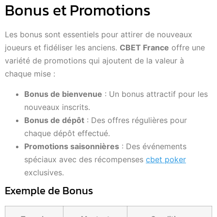
Bonus et Promotions
Les bonus sont essentiels pour attirer de nouveaux
joueurs et fidéliser les anciens.
CBET France
offre une
variété de promotions qui ajoutent de la valeur à
chaque mise :
Bonus de bienvenue
: Un bonus attractif pour les
nouveaux inscrits.
Bonus de dépôt
: Des offres régulières pour
chaque dépôt effectué.
Promotions saisonnières
: Des événements
spéciaux avec des récompenses
cbet poker
exclusives.
Exemple de Bonus