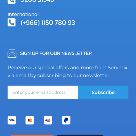
International:
(+966) 1150 780 93
SIGN UP FOR OUR NEWSLETTER
Receive our special offers and more from Servmix
via email by subscribing to our newsletter.
Subscribe