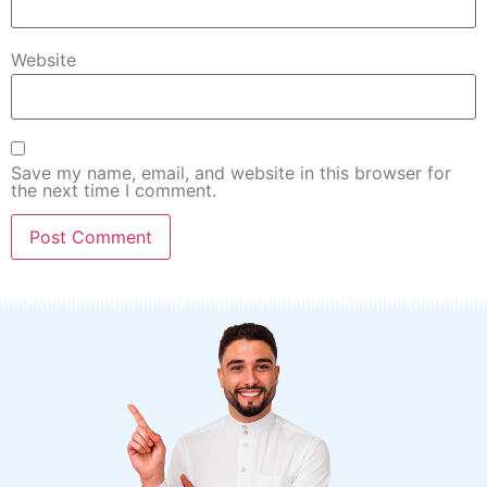
Website
Save my name, email, and website in this browser for
the next time I comment.