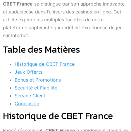
CBET France
se distingue par son approche innovante
et audacieuse dans l’univers des casinos en ligne. Cet
article explore les multiples facettes de cette
plateforme captivante qui redéfinit l’expérience du jeu
sur Internet.
Table des Matières
Historique de CBET France
Jeux Offerts
Bonus et Promotions
Sécurité et Fiabilité
Service Client
Conclusion
Historique de CBET France
Fondé récemment,
CBET France
a rapidement gagné en