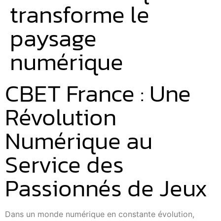
transforme le
paysage
numérique
CBET France : Une
Révolution
Numérique au
Service des
Passionnés de Jeux
Dans un monde numérique en constante évolution,