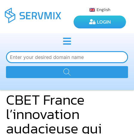
English
LOGIN
CBET France
l’innovation
audacieuse qui