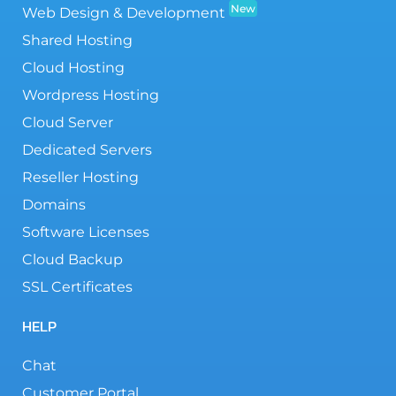
New
Web Design & Development
Shared Hosting
Cloud Hosting
Wordpress Hosting
Cloud Server
Dedicated Servers
Reseller Hosting
Domains
Software Licenses
Cloud Backup
SSL Certificates
HELP
Chat
Customer Portal