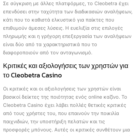
Σε σύγκριση με άλλες πλατφόρμες, το Cleobetra έχει
επενδύσει στην ταχύτητα των διαδικασιών αναλήψεων,
κάτι που το καθιστά ελκυστικό για παίκτες που
επιθυμούν άμεσες λύσεις. Η ευελιξία στις επιλογές
πληρωμής και η γρήγορη επεξεργασία των αναλήψεων
είναι δύο από τα χαρακτηριστικά που το
διαφοροποιούν από τον ανταγωνισμό.
Κριτικές και αξιολογήσεις των χρηστών για
το Cleobetra Casino
Οι κριτικές και οι αξιολογήσεις των χρηστών είναι
βασικοί δείκτες της ποιότητας ενός online καζίνο. Το
Cleobetra Casino έχει λάβει πολλές θετικές κριτικές
από τους χρήστες του, που επαινούν την ποικιλία
παιχνιδιών, την υποστήριξη πελατών και τις
προσφορές μπόνους. Αυτές οι κριτικές συνθέτουν μια