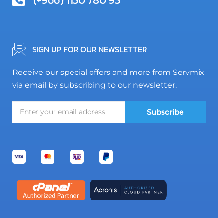
SIGN UP FOR OUR NEWSLETTER
Receive our special offers and more from Servmix
via email by subscribing to our newsletter.
Subscribe