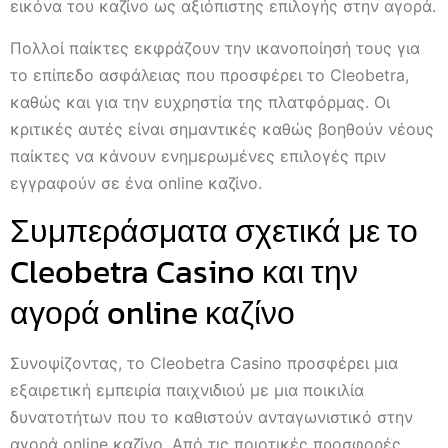
εικόνα του καζίνο ως αξιόπιστης επιλογής στην αγορά.
Πολλοί παίκτες εκφράζουν την ικανοποίησή τους για
το επίπεδο ασφάλειας που προσφέρει το Cleobetra,
καθώς και για την ευχρηστία της πλατφόρμας. Οι
κριτικές αυτές είναι σημαντικές καθώς βοηθούν νέους
παίκτες να κάνουν ενημερωμένες επιλογές πριν
εγγραφούν σε ένα online καζίνο.
Συμπεράσματα σχετικά με το
Cleobetra Casino και την
αγορά online καζίνο
Συνοψίζοντας, το Cleobetra Casino προσφέρει μια
εξαιρετική εμπειρία παιχνιδιού με μια ποικιλία
δυνατοτήτων που το καθιστούν ανταγωνιστικό στην
αγορά online καζίνο. Από τις ποιοτικές προσφορές