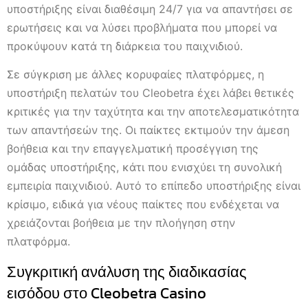
υποστήριξης είναι διαθέσιμη 24/7 για να απαντήσει σε
ερωτήσεις και να λύσει προβλήματα που μπορεί να
προκύψουν κατά τη διάρκεια του παιχνιδιού.
Σε σύγκριση με άλλες κορυφαίες πλατφόρμες, η
υποστήριξη πελατών του Cleobetra έχει λάβει θετικές
κριτικές για την ταχύτητα και την αποτελεσματικότητα
των απαντήσεών της. Οι παίκτες εκτιμούν την άμεση
βοήθεια και την επαγγελματική προσέγγιση της
ομάδας υποστήριξης, κάτι που ενισχύει τη συνολική
εμπειρία παιχνιδιού. Αυτό το επίπεδο υποστήριξης είναι
κρίσιμο, ειδικά για νέους παίκτες που ενδέχεται να
χρειάζονται βοήθεια με την πλοήγηση στην
πλατφόρμα.
Συγκριτική ανάλυση της διαδικασίας
εισόδου στο Cleobetra Casino