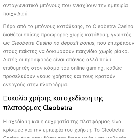
ανταγωνιστικά μπόνους που ενισχύουν την εμπειρία
παιχνιδιού.
Πέρα από τα μπόνους κατάθεσης, το Cleobetra Casino
διαθέτει επίσης προσφορές χωρίς κατάθεση, γνωστές
ως
Cleobetra Casino no deposit bonus
, που επιτρέπουν
στους παίκτες να δοκιμάσουν παιχνίδια χωρίς ρίσκο.
Αυτές οι προσφορές είναι σπάνιες αλλά πολύ
επιθυμητές στον κόσμο του online gaming, καθώς
προσελκύουν νέους χρήστες και τους κρατούν
ενεργούς στην πλατφόρμα.
Ευκολία χρήσης και σχεδίαση της
πλατφόρμας Cleobetra
Η σχεδίαση και η ευχρηστία της πλατφόρμας είναι
κρίσιμες για την εμπειρία του χρήστη. Το Cleobetra
Casino έχει επενδύσει στη δημιουργία μιας καθαρής