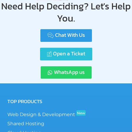
Need Help Deciding? Let's Help
You.
Chat With Us
Open a Ticket
WhatsApp us
TOP PRODUCTS
New
Web Design & Development
Shared Hosting