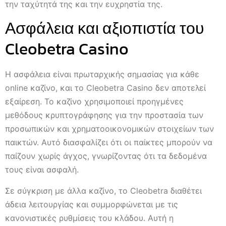
την ταχύτητά της και την ευχρηστία της.
Ασφάλεια και αξιοπιστία του
Cleobetra Casino
Η ασφάλεια είναι πρωταρχικής σημασίας για κάθε
online καζίνο, και το Cleobetra Casino δεν αποτελεί
εξαίρεση. Το καζίνο χρησιμοποιεί προηγμένες
μεθόδους κρυπτογράφησης για την προστασία των
προσωπικών και χρηματοοικονομικών στοιχείων των
παικτών. Αυτό διασφαλίζει ότι οι παίκτες μπορούν να
παίζουν χωρίς άγχος, γνωρίζοντας ότι τα δεδομένα
τους είναι ασφαλή.
Σε σύγκριση με άλλα καζίνο, το Cleobetra διαθέτει
άδεια λειτουργίας και συμμορφώνεται με τις
κανονιστικές ρυθμίσεις του κλάδου. Αυτή η