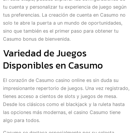
tu cuenta y personalizar tu experiencia de juego según
tus preferencias. La creación de cuenta en Casumo no
solo te abre la puerta a un mundo de oportunidades,
sino que también es el primer paso para obtener tu
Casumo bonus
de bienvenida.
Variedad de Juegos
Disponibles en Casumo
El corazón de Casumo casino online es sin duda su
impresionante repertorio de juegos. Una vez registrado,
tienes acceso a cientos de slots y juegos de mesa.
Desde los clásicos como el blackjack y la ruleta hasta
las opciones más modernas, el casino Casumo tiene
algo para todos.
Casumo se destaca especialmente por su selecta