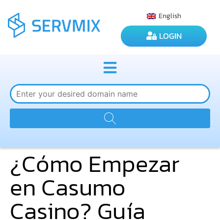
English
LOGIN
¿Cómo Empezar
en Casumo
Casino? Guía