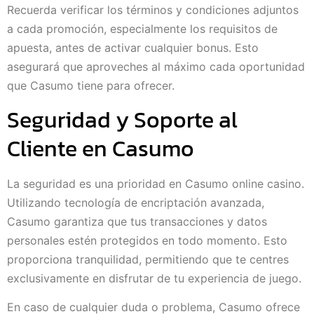
Recuerda verificar los términos y condiciones adjuntos
a cada promoción, especialmente los requisitos de
apuesta, antes de activar cualquier bonus. Esto
asegurará que aproveches al máximo cada oportunidad
que Casumo tiene para ofrecer.
Seguridad y Soporte al
Cliente en Casumo
La seguridad es una prioridad en
Casumo online casino
.
Utilizando tecnología de encriptación avanzada,
Casumo garantiza que tus transacciones y datos
personales estén protegidos en todo momento. Esto
proporciona tranquilidad, permitiendo que te centres
exclusivamente en disfrutar de tu experiencia de juego.
En caso de cualquier duda o problema, Casumo ofrece