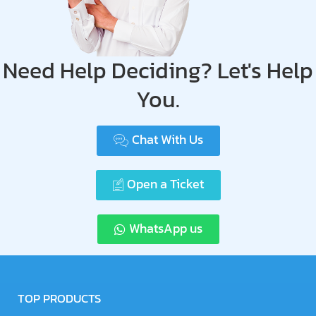
Need Help Deciding? Let's Help
You.
Chat With Us
Open a Ticket
WhatsApp us
TOP PRODUCTS