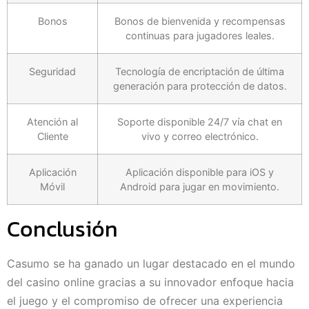
Bonos
Bonos de bienvenida y recompensas
continuas para jugadores leales.
Seguridad
Tecnología de encriptación de última
generación para protección de datos.
Atención al
Soporte disponible 24/7 vía chat en
Cliente
vivo y correo electrónico.
Aplicación
Aplicación disponible para iOS y
Móvil
Android para jugar en movimiento.
Conclusión
Casumo se ha ganado un lugar destacado en el mundo
del casino online gracias a su innovador enfoque hacia
el juego y el compromiso de ofrecer una experiencia