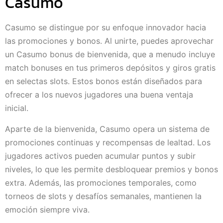
Casumo
Casumo se distingue por su enfoque innovador hacia
las promociones y bonos. Al unirte, puedes aprovechar
un
Casumo bonus
de bienvenida, que a menudo incluye
match bonuses en tus primeros depósitos y giros gratis
en selectas slots. Estos bonos están diseñados para
ofrecer a los nuevos jugadores una buena ventaja
inicial.
Aparte de la bienvenida, Casumo opera un sistema de
promociones continuas y recompensas de lealtad. Los
jugadores activos pueden acumular puntos y subir
niveles, lo que les permite desbloquear premios y bonos
extra. Además, las promociones temporales, como
torneos de slots y desafíos semanales, mantienen la
emoción siempre viva.