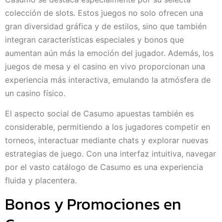
colección de slots. Estos juegos no solo ofrecen una
gran diversidad gráfica y de estilos, sino que también
integran características especiales y bonos que
aumentan aún más la emoción del jugador. Además, los
juegos de mesa y el casino en vivo proporcionan una
experiencia más interactiva, emulando la atmósfera de
un casino físico.
El aspecto social de Casumo apuestas también es
considerable, permitiendo a los jugadores competir en
torneos, interactuar mediante chats y explorar nuevas
estrategias de juego. Con una interfaz intuitiva, navegar
por el vasto catálogo de Casumo es una experiencia
fluida y placentera.
Bonos y Promociones en