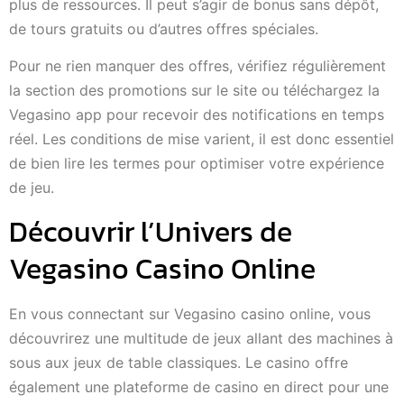
plus de ressources. Il peut s’agir de bonus sans dépôt,
de tours gratuits ou d’autres offres spéciales.
Pour ne rien manquer des offres, vérifiez régulièrement
la section des promotions sur le site ou téléchargez la
Vegasino app pour recevoir des notifications en temps
réel. Les conditions de mise varient, il est donc essentiel
de bien lire les termes pour optimiser votre expérience
de jeu.
Découvrir l’Univers de
Vegasino Casino Online
En vous connectant sur Vegasino casino online, vous
découvrirez une multitude de jeux allant des machines à
sous aux jeux de table classiques. Le casino offre
également une plateforme de casino en direct pour une