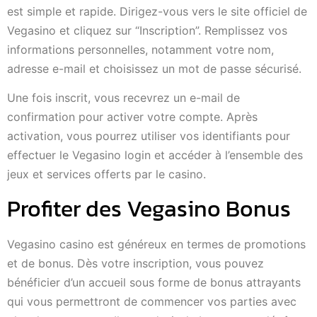
est simple et rapide. Dirigez-vous vers le site officiel de
Vegasino et cliquez sur “Inscription”. Remplissez vos
informations personnelles, notamment votre nom,
adresse e-mail et choisissez un mot de passe sécurisé.
Une fois inscrit, vous recevrez un e-mail de
confirmation pour activer votre compte. Après
activation, vous pourrez utiliser vos identifiants pour
effectuer le Vegasino login et accéder à l’ensemble des
jeux et services offerts par le casino.
Profiter des Vegasino Bonus
Vegasino casino est généreux en termes de promotions
et de bonus. Dès votre inscription, vous pouvez
bénéficier d’un accueil sous forme de bonus attrayants
qui vous permettront de commencer vos parties avec