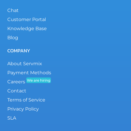
Chat
Customer Portal
Knowledge Base
Blog
COMPANY
About Servmix
Payment Methods
We are hiring
Careers
Contact
Terms of Service
Privacy Policy
SLA