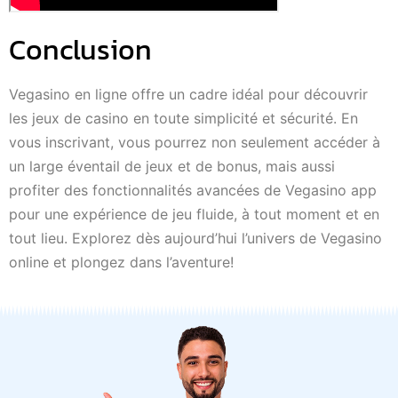
Conclusion
Vegasino en ligne offre un cadre idéal pour découvrir
les jeux de casino en toute simplicité et sécurité. En
vous inscrivant, vous pourrez non seulement accéder à
un large éventail de jeux et de bonus, mais aussi
profiter des fonctionnalités avancées de Vegasino app
pour une expérience de jeu fluide, à tout moment et en
tout lieu. Explorez dès aujourd’hui l’univers de Vegasino
online et plongez dans l’aventure!