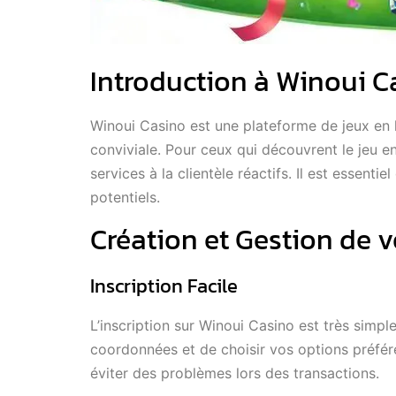
Introduction à Winoui C
Winoui Casino est une plateforme de jeux en li
conviviale. Pour ceux qui découvrent le jeu e
services à la clientèle réactifs. Il est essen
potentiels.
Création et Gestion de 
Inscription Facile
L’inscription sur Winoui Casino est très simple. 
coordonnées et de choisir vos options préfér
éviter des problèmes lors des transactions.