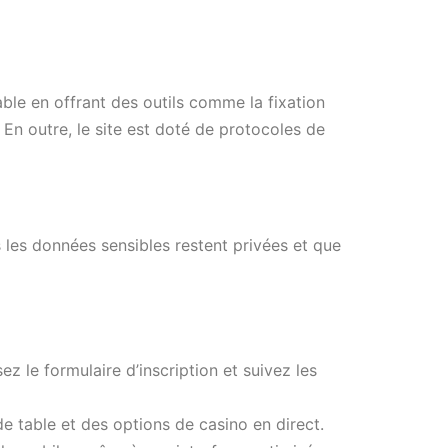
ble en offrant des outils comme la fixation
 En outre, le site est doté de protocoles de
 les données sensibles restent privées et que
 le formulaire d’inscription et suivez les
e table et des options de casino en direct.