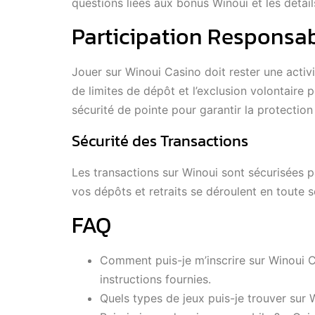
questions liées aux bonus Winoui et les détail
Participation Responsab
Jouer sur Winoui Casino doit rester une activ
de limites de dépôt et l’exclusion volontaire 
sécurité de pointe pour garantir la protection
Sécurité des Transactions
Les transactions sur Winoui sont sécurisées p
vos dépôts et retraits se déroulent en toute s
FAQ
Comment puis-je m’inscrire sur Winoui Ca
instructions fournies.
Quels types de jeux puis-je trouver sur 