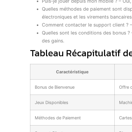
Puis-je jouer depuis mon mobile ? – Oui,
Quelles méthodes de paiement sont dispon
électroniques et les virements bancaires
Comment contacter le support client ? – V
Quelles sont les conditions des bonus ?
des gains.
Tableau Récapitulatif d
Caractéristique
Bonus de Bienvenue
Offre 
Jeux Disponibles
Machin
Méthodes de Paiement
Cartes