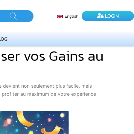
LOGIN
English
LOG
ser vos Gains au
 devient non seulement plus facile, mais
ur profiter au maximum de votre expérience