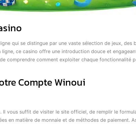
asino
gne qui se distingue par une vaste sélection de jeux, des bo
n ligne, ce casino offre une introduction douce et engagea
tiel de comprendre comment exploiter chaque fonctionnalité po
votre Compte Winoui
Il vous suffit de visiter le site officiel, de remplir le formu
ées en matière de monnaie et de méthodes de paiement. Ass