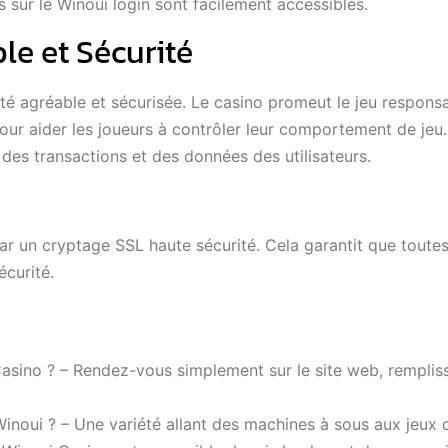
s sur le Winoui login sont facilement accessibles.
le et Sécurité
ité agréable et sécurisée. Le casino promeut le jeu responsa
pour aider les joueurs à contrôler leur comportement de jeu.
 des transactions et des données des utilisateurs.
ar un cryptage SSL haute sécurité. Cela garantit que toutes
écurité.
sino ? – Rendez-vous simplement sur le site web, remplissez
Winoui ? – Une variété allant des machines à sous aux jeux d