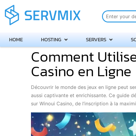
HOME
HOSTING
SERVERS
S
Comment Utilise
Casino en Ligne
Découvrir le monde des jeux en ligne peut se
aussi captivante et enrichissante. Ce guide 
sur Winoui Casino, de l’inscription à la maxim