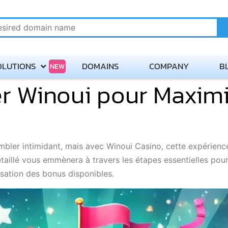
OLUTIONS
DOMAINS
COMPANY
B
NEW
r Winoui pour Maximi
About
Payment Methods
Careers
mbler intimidant, mais avec Winoui Casino, cette expérience
Contact Servmix
détaillé vous emmènera à travers les étapes essentielles po
isation des bonus disponibles.
Terms of Service
Privacy Policy