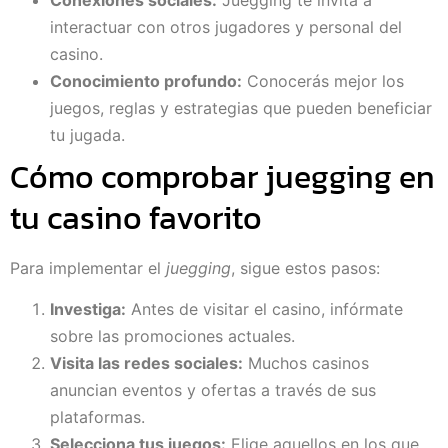
interactuar con otros jugadores y personal del
casino.
Conocimiento profundo:
Conocerás mejor los
juegos, reglas y estrategias que pueden beneficiar
tu jugada.
Cómo comprobar juegging en
tu casino favorito
Para implementar el
juegging
, sigue estos pasos:
Investiga:
Antes de visitar el casino, infórmate
sobre las promociones actuales.
Visita las redes sociales:
Muchos casinos
anuncian eventos y ofertas a través de sus
plataformas.
Selecciona tus juegos:
Elige aquellos en los que