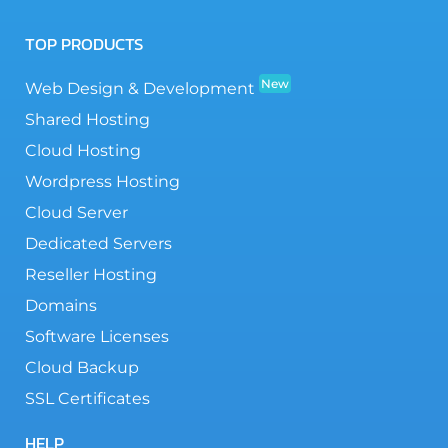
TOP PRODUCTS
New
Web Design & Development
Shared Hosting
Cloud Hosting
Wordpress Hosting
Cloud Server
Dedicated Servers
Reseller Hosting
Domains
Software Licenses
Cloud Backup
SSL Certificates
HELP