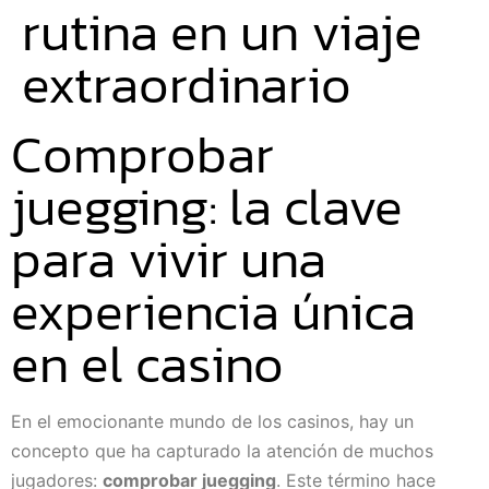
rutina en un viaje
extraordinario
Comprobar
juegging: la clave
para vivir una
experiencia única
en el casino
En el emocionante mundo de los casinos, hay un
concepto que ha capturado la atención de muchos
jugadores:
comprobar juegging
. Este término hace