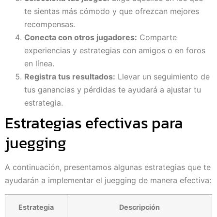
te sientas más cómodo y que ofrezcan mejores
recompensas.
Conecta con otros jugadores:
Comparte
experiencias y estrategias con amigos o en foros
en línea.
Registra tus resultados:
Llevar un seguimiento de
tus ganancias y pérdidas te ayudará a ajustar tu
estrategia.
Estrategias efectivas para
juegging
A continuación, presentamos algunas estrategias que te
ayudarán a implementar el juegging de manera efectiva:
Estrategia
Descripción