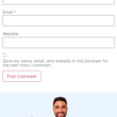
Email
*
Website
Save my name, email, and website in this browser for
the next time I comment.