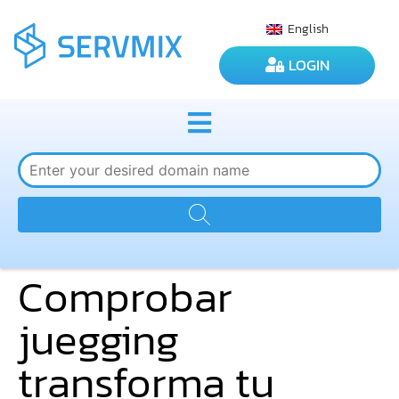
English
LOGIN
Comprobar
juegging
transforma tu