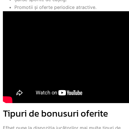
Promotii și oferte periodice atractive.
Tipuri de bonusuri oferite
Efbet pune la dispoziția jucătorilor mai multe tipuri de