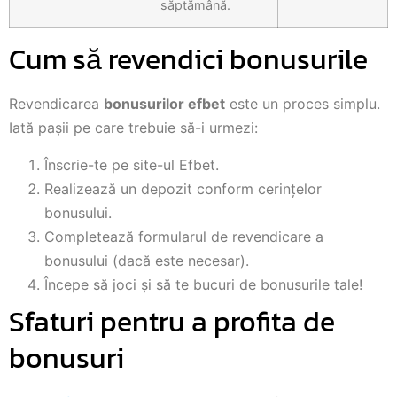
săptămână.
Cum să revendici bonusurile
Revendicarea
bonusurilor efbet
este un proces simplu.
Iată pașii pe care trebuie să-i urmezi:
Înscrie-te pe site-ul Efbet.
Realizează un depozit conform cerințelor
bonusului.
Completează formularul de revendicare a
bonusului (dacă este necesar).
Începe să joci și să te bucuri de bonusurile tale!
Sfaturi pentru a profita de
bonusuri