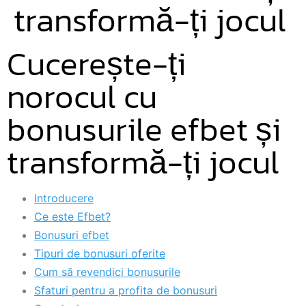
transformă-ți jocul
Cucerește-ți
norocul cu
bonusurile efbet și
transformă-ți jocul
Introducere
Ce este Efbet?
Bonusuri efbet
Tipuri de bonusuri oferite
Cum să revendici bonusurile
Sfaturi pentru a profita de bonusuri