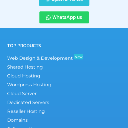
WhatsApp us
TOP PRODUCTS
New
Web Design & Development
Shared Hosting
Cloud Hosting
Wordpress Hosting
Cloud Server
Dedicated Servers
Reseller Hosting
Domains