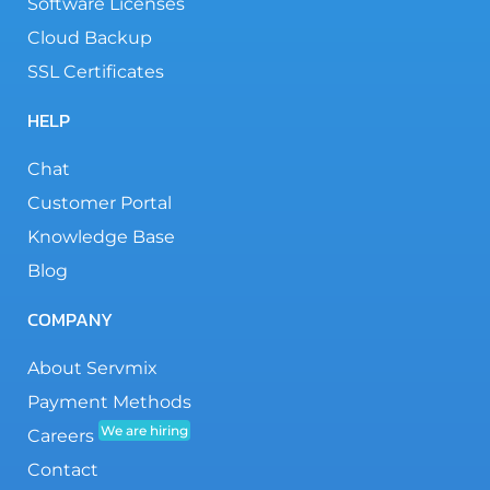
Software Licenses
Cloud Backup
SSL Certificates
HELP
Chat
Customer Portal
Knowledge Base
Blog
COMPANY
About Servmix
Payment Methods
We are hiring
Careers
Contact