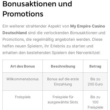
Bonusaktionen und
Promotions
Ein weiterer strahlender Aspekt von
My Empire Casino
Deutschland
sind die verlockenden
Bonusaktionen
und
Promotions, die regelmäßig angeboten werden. Diese
helfen neuen Spielern, ihr Erlebnis zu starten und
erhalten den bestehenden Spielern den Nervenkitzel:
Art des Bonus
Beschreibung
Betrag
Willkommensbonus
Bonus auf die erste
Bis zu
Einzahlung
200 Euro
Freispiele
Freispiele für
Bis zu
ausgewählte Slots
100
Freispiele