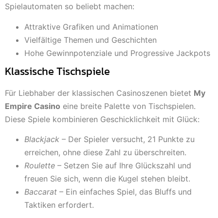
Spielautomaten so beliebt machen:
Attraktive Grafiken und Animationen
Vielfältige Themen und Geschichten
Hohe Gewinnpotenziale und Progressive Jackpots
Klassische Tischspiele
Für Liebhaber der klassischen Casinoszenen bietet
My
Empire Casino
eine breite Palette von Tischspielen.
Diese Spiele kombinieren Geschicklichkeit mit Glück:
Blackjack
– Der Spieler versucht, 21 Punkte zu
erreichen, ohne diese Zahl zu überschreiten.
Roulette
– Setzen Sie auf Ihre Glückszahl und
freuen Sie sich, wenn die Kugel stehen bleibt.
Baccarat
– Ein einfaches Spiel, das Bluffs und
Taktiken erfordert.