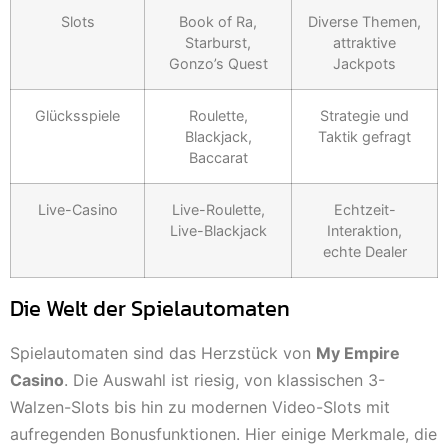
Slots
Book of Ra,
Diverse Themen,
Starburst,
attraktive
Gonzo’s Quest
Jackpots
Glücksspiele
Roulette,
Strategie und
Blackjack,
Taktik gefragt
Baccarat
Live-Casino
Live-Roulette,
Echtzeit-
Live-Blackjack
Interaktion,
echte Dealer
Die Welt der Spielautomaten
Spielautomaten sind das Herzstück von
My Empire
Casino
. Die Auswahl ist riesig, von klassischen 3-
Walzen-Slots bis hin zu modernen Video-Slots mit
aufregenden Bonusfunktionen. Hier einige Merkmale, die