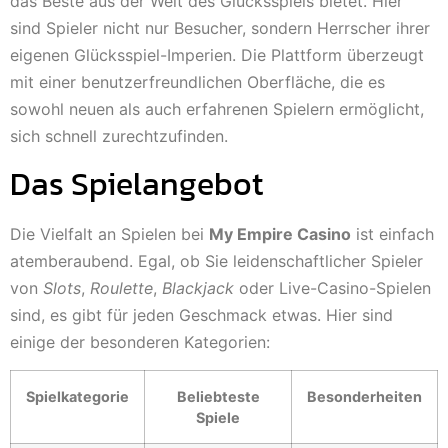
das Beste aus der Welt des Glücksspiels bietet. Hier
sind Spieler nicht nur Besucher, sondern Herrscher ihrer
eigenen Glücksspiel-Imperien. Die Plattform überzeugt
mit einer benutzerfreundlichen Oberfläche, die es
sowohl neuen als auch erfahrenen Spielern ermöglicht,
sich schnell zurechtzufinden.
Das Spielangebot
Die Vielfalt an Spielen bei
My Empire Casino
ist einfach
atemberaubend. Egal, ob Sie leidenschaftlicher Spieler
von
Slots
,
Roulette
,
Blackjack
oder Live-Casino-Spielen
sind, es gibt für jeden Geschmack etwas. Hier sind
einige der besonderen Kategorien:
Spielkategorie
Beliebteste
Besonderheiten
Spiele