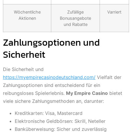
Wöchentliche
Zufällige
Varriert
Aktionen
Bonusangebote
und Rabatte
Zahlungsoptionen und
Sicherheit
Die Sicherheit und
https://myempirecasinodeutschland.com/
Vielfalt der
Zahlungsoptionen sind entscheidend für ein
reibungsloses Spielerlebnis.
My Empire Casino
bietet
viele sichere Zahlungsmethoden an, darunter:
Kreditkarten: Visa, Mastercard
Elektronische Geldbörsen: Skrill, Neteller
Banküberweisung: Sicher und zuverlässig