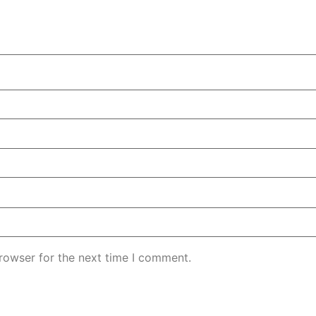
rowser for the next time I comment.