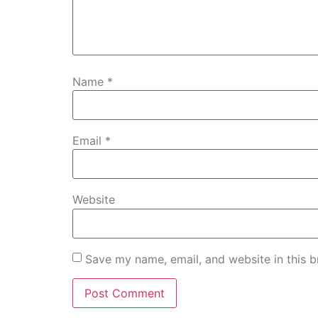
Name
*
Email
*
Website
Save my name, email, and website in this b