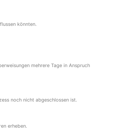
flussen könnten.
überweisungen mehrere Tage in Anspruch
ess noch nicht abgeschlossen ist.
ren erheben.