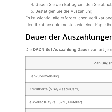
Geben Sie den Betrag ein, den Sie abhe
Bestätigen Sie die Auszahlung.
Es ist wichtig, alle erforderlichen Verifikat
Identifikationsdokumenten wie einer Kopie I
Dauer der Auszahlungen:
Die
DAZN Bet Auszahlung Dauer
variiert je
Zahlungs
Banküberweisung
Kreditkarte (Visa/MasterCard)
e-Wallet (PayPal, Skrill, Neteller)