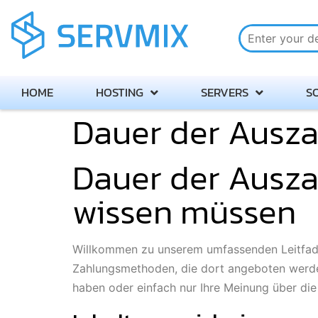
HOME
HOSTING
SERVERS
S
Dauer der Ausza
Dauer der Auszah
wissen müssen
Willkommen zu unserem umfassenden Leitfad
Zahlungsmethoden, die dort angeboten werden
haben oder einfach nur Ihre Meinung über die 