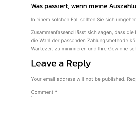
Was passiert, wenn meine Auszahl
In einem solchen Fall sollten Sie sich umge
Zusammenfassend lässt sich sagen, dass die
die Wahl der passenden Zahlungsmethode könn
Wartezeit zu minimieren und Ihre Gewinne schn
Leave a Reply
Your email address will not be published.
Req
Comment
*